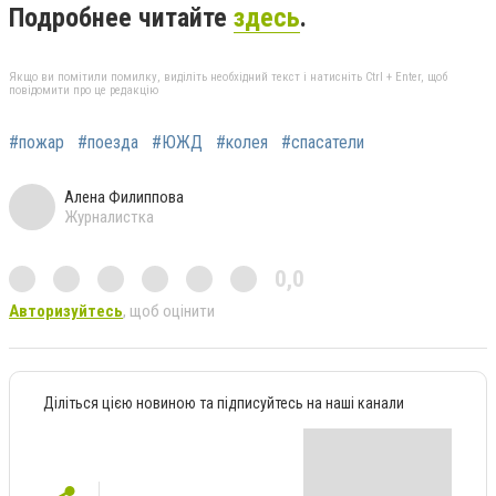
Подробнее читайте
здесь
.
Якщо ви помітили помилку, виділіть необхідний текст і натисніть Ctrl + Enter, щоб
повідомити про це редакцію
#пожар
#поезда
#ЮЖД
#колея
#спасатели
Алена Филиппова
Журналистка
0,0
Авторизуйтесь
, щоб оцінити
Діліться цією новиною та підписуйтесь на наші канали