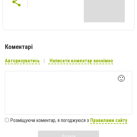
Коментарі
Авторизуватись
Написати коментар анонімно
🙂
Розміщуючи коментар, я погоджуюся з
Правилами сайту
Додати