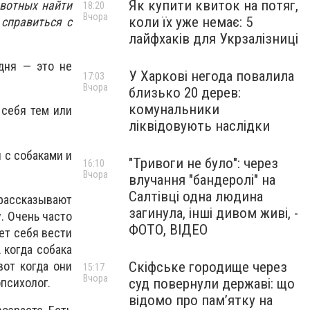
Як купити квиток на потяг,
ивотных найти
18:20
Вчора
коли їх уже немає: 5
справиться с
лайфхаків для Укрзалізниці
одня — это не
У Харкові негода повалила
17:03
Вчора
близько 20 дерев:
комунальники
 себя тем или
ліквідовують наслідки
и с собаками и
"Тривоги не було": через
16:10
Вчора
влучання "бандеролі" на
Салтівці одна людина
 рассказывают
загинула, інші дивом живі, -
. Очень часто
ФОТО, ВІДЕО
ет себя вести
 когда собака
вот когда они
Скіфське городище через
15:17
Вчора
опсихолог.
суд повернули державі: що
відомо про пам’ятку на