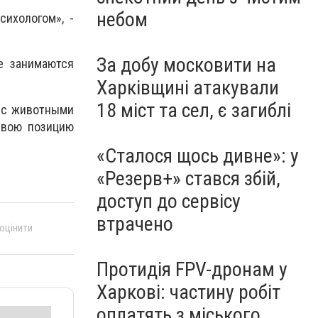
небом
сихологом», -
За добу московити на
е занимаются
Харківщині атакували
18 міст та сел, є загиблі
и с животными
свою позицию
«Сталося щось дивне»: у
«Резерв+» стався збій,
доступ до сервісу
втрачено
 оцінити
Протидія FPV-дронам у
Харкові: частину робіт
оплатять з міського