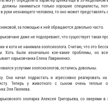
ты могут определить характер щенка еще в 3х-недельном в
и должны заниматься только хорошие специалисты, пот
 в руки незнающего человека, то оно может представлять 
никовой, за помощью к ней обращаются довольно часто.
арьковчане даже не подозревают, что существует такая пр
ки и кота не нанимала зоопсихолога. Считаю, что это бес
м. Хоть были изначально кое-какие проблемы, но вс
ывает харьковчанка Елена Лавриненко.
ьзовался услугами зоопсихологов, остались довольны.
. Она начал подрастать и агрессивно реагировать на
исту. Теперь у животного с сыном очень теплые о
нка Эля Пиляева.
рьковского зоопарка Алексея Григорьева, со зверями в