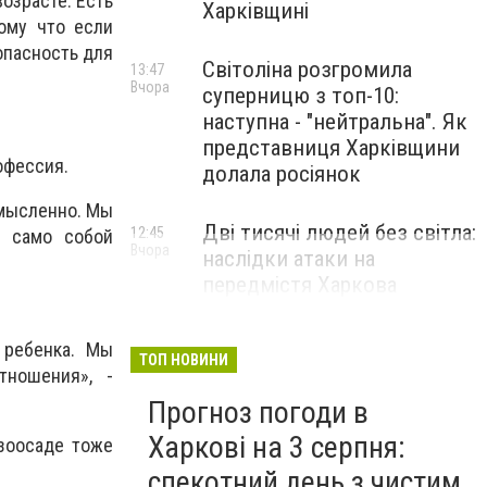
озрасте. Есть
Харківщині
ому что если
опасность для
Світоліна розгромила
13:47
Вчора
суперницю з топ-10:
наступна - "нейтральна". Як
представниця Харківщини
офессия.
долала росіянок
смысленно. Мы
Дві тисячі людей без світла:
12:45
е само собой
Вчора
наслідки атаки на
передмістя Харкова
 ребенка. Мы
ТОП НОВИНИ
тношения», -
Прогноз погоди в
Харкові на 3 серпня:
 зоосаде тоже
спекотний день з чистим