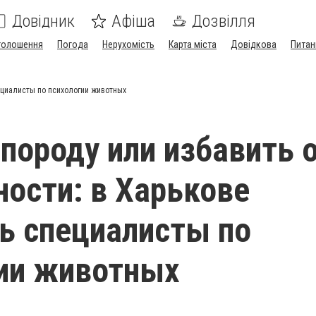
Довідник
Афіша
Дозвілля
голошення
Погода
Нерухомість
Карта міста
Довідкова
Питан
ециалисты по психологии животных
породу или избавить 
ности: в Харькове
ь специалисты по
ии животных