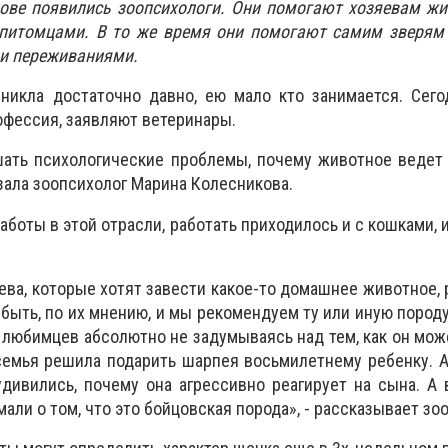
кове появились зоопсихологи. Они помогают хозяевам ж
питомцами. В то же время они помогают самим зверям 
 и переживаниями.
зникла достаточно давно, ею мало кто занимается. Сег
фессия, заявляют ветеринары.
шать психологические проблемы, почему животное ведет
зала зоопсихолог Марина Колесникова.
работы в этой отрасли, работать приходилось и с кошками, 
ева, которые хотят завести какое-то домашнее животное,
 быть, по их мнению, и мы рекомендуем ту или иную породу
любимцев абсолютно не задумываясь над тем, как он мож
семья решила подарить шарпея восьмилетнему ребенку. А
удивились, почему она агрессивно реагирует на сына. А 
мали о том, что это бойцовская порода», - рассказывает зо