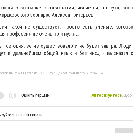
ющий в зоопарке с животными, является, по сути, зооп
Харьковского зоопарка Алексей Григорьев.
сии такой не существует. Просто есть ученые, которы
кая профессия не очень-то и нужна.
ет сегодня, ее не существовало и не будет завтра. Люд
дут в дальнейшем общий язык и без них», - высказал 
бхідний текст і натисніть Ctrl + Enter, щоб повідомити про це редакцію
0,0
Оцініть першим
Авторизуйтесь
, щоб
исуйтесь на наші канали