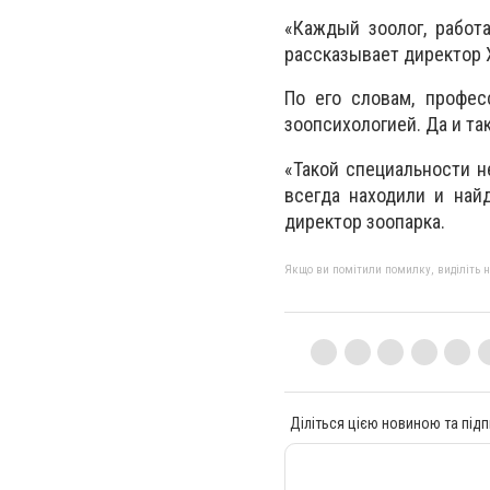
«Каждый зоолог, работа
рассказывает директор 
По его словам, профес
зоопсихологией. Да и та
«Такой специальности н
всегда находили и най
директор зоопарка.
Якщо ви помітили помилку, виділіть нео
Діліться цією новиною та підп