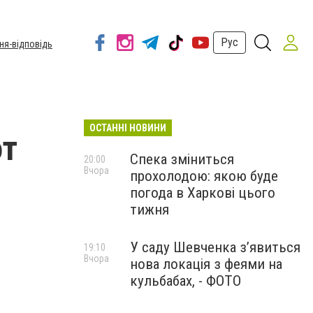
Рус
ня-відповідь
ОСТАННІ НОВИНИ
от
Спека зміниться
20:00
Вчора
прохолодою: якою буде
погода в Харкові цього
тижня
У саду Шевченка з’явиться
19:10
Вчора
нова локація з феями на
кульбабах, - ФОТО