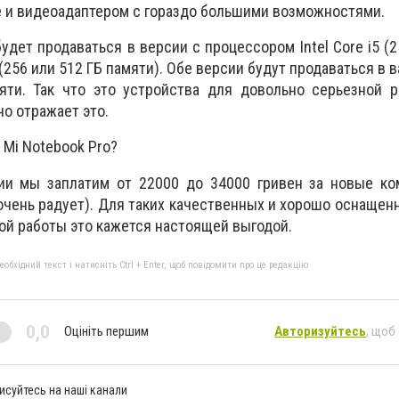
 и видеоадаптером с гораздо большими возможностями.
будет продаваться в версии с процессором Intel Core i5 (
7 (256 или 512 ГБ памяти). Обе версии будут продаваться в в
яти. Так что это устройства для довольно серьезной р
но отражает это.
 Mi Notebook Pro?
ии мы заплатим от 22000 до 34000 гривен за новые ко
очень радует). Для таких качественных и хорошо оснащен
ной работы это кажется настоящей выгодой.
бхідний текст і натисніть Ctrl + Enter, щоб повідомити про це редакцію
0,0
Оцініть першим
Авторизуйтесь
, щоб
исуйтесь на наші канали