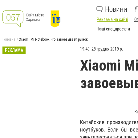
Новини
Реклама на сайті
О
Наші спецпроекти
Головна
Xiaomi Mi Notebook Pro завоевывает рынок
19:49, 28 грудня 2019 р.
РЕКЛАМА
Xiaomi M
завоевы
К
Китайские производите
ноутбуков. Если бы все
заинтересоваться при по