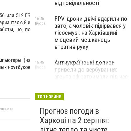
відповідальності
256 или 512 ГБ
FPV-дрони двічі вдарили по
16:45
ариантах с 8 и
Вчора
авто, а чоловік підірвався у
аботы, но, по
лісосмузі: на Харківщині
місцевий мешканець
втратив руку
мпьютеры (на
Антиукраїнські дописи
15:45
ных ноутбуков
Вчора
привели до вербування:
агента рф затримали під час
дорозвідки Харкова
ТОП НОВИНИ
Прогноз погоди в
 оцінити
Харкові на 2 серпня:
літнє тепло та чисте