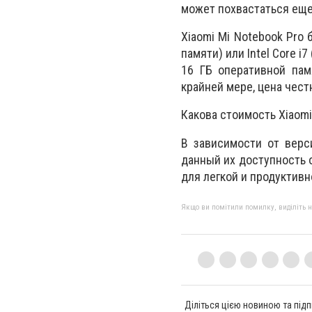
может похвастаться еще
Xiaomi Mi Notebook Pro 
памяти) или Intel Core i
16 ГБ оперативной пам
крайней мере, цена чест
Какова стоимость Xiaomi
В зависимости от верс
данный их доступность 
для легкой и продуктив
Якщо ви помітили помилку, виділіть нео
Діліться цією новиною та підп