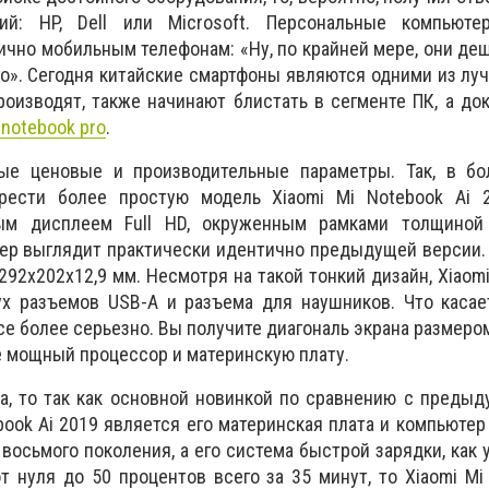
й: HP, Dell или Microsoft. Персональные компьют
ично мобильным телефонам: «Ну, по крайней мере, они деш
о». Сегодня китайские смартфоны являются одними из луч
роизводят, также начинают блистать в сегменте ПК, а до
 notebook pro
.
ые ценовые и производительные параметры. Так, в б
рести более простую модель Xiaomi Mi Notebook Ai 2
ым дисплеем Full HD, окруженным рамками толщиной
ер выглядит практически идентично предыдущей версии.
 292х202х12,9 мм. Несмотря на такой тонкий дизайн, Xiaom
ух разъемов USB-A и разъема для наушников. Что касае
все более серьезно. Вы получите диагональ экрана размеро
ее мощный процессор и материнскую плату.
а, то так как основной новинкой по сравнению с преды
book Ai 2019 является его материнская плата и компьютер
 восьмого поколения, а его система быстрой зарядки, как 
т нуля до 50 процентов всего за 35 минут, то Xiaomi Mi