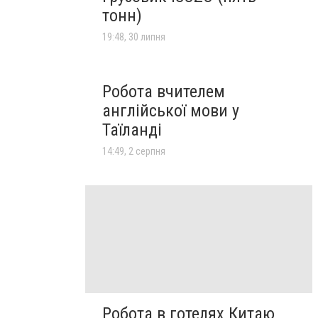
тонн)
19:48, 30 липня
Робота вчителем
англійської мови у
Таїланді
14:49, 2 серпня
Робота в готелях Китаю