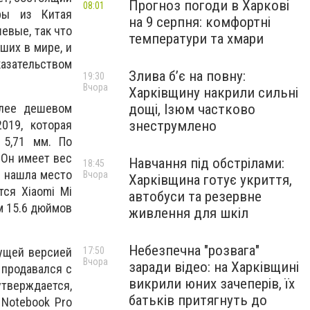
Прогноз погоди в Харкові
08:01
еры из Китая
на 9 серпня: комфортні
евые, так что
температури та хмари
ших в мире, и
казательством
Злива б’є на повну:
19:30
Вчора
Харківщину накрили сильні
олее дешевом
дощі, Ізюм частково
019, которая
знеструмлено
 5,71 мм. По
 Он имеет вес
Навчання під обстрілами:
18:45
i нашла место
Вчора
Харківщина готує укриття,
тся Xiaomi Mi
автобуси та резервне
м 15.6 дюймов
живлення для шкіл
Небезпечна "розвага"
дущей версией
17:50
Вчора
заради відео: на Харківщині
 продавался с
викрили юних зачеперів, їх
утверждается,
батьків притягнуть до
 Notebook Pro