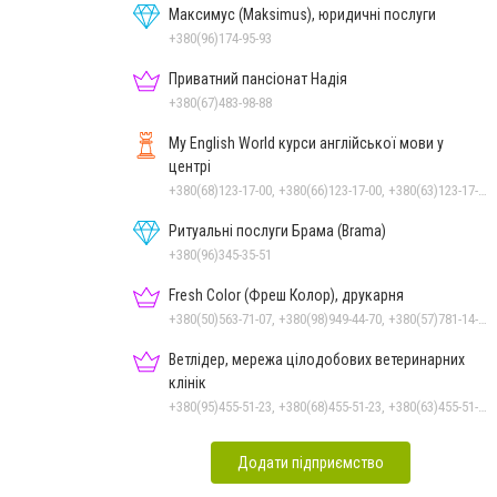
Максимус (Maksimus), юридичні послуги
+380(96)174-95-93
Приватний пансіонат Надія
+380(67)483-98-88
My English World курси англійської мови у
центрі
+380(68)123-17-00, +380(66)123-17-00, +380(63)123-17-00
Ритуальні послуги Брама (Brama)
+380(96)345-35-51
Fresh Color (Фреш Колор), друкарня
+380(50)563-71-07, +380(98)949-44-70, +380(57)781-14-00
Ветлідер, мережа цілодобових ветеринарних
клінік
+380(95)455-51-23, +380(68)455-51-23, +380(63)455-51-23
Додати підприємство