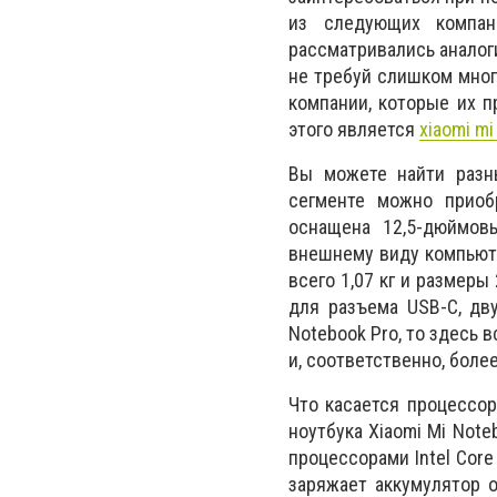
из следующих компани
рассматривались аналог
не требуй слишком мног
компании, которые их п
этого является
xiaomi mi
Вы можете найти разн
сегменте можно приоб
оснащена 12,5-дюймов
внешнему виду компьют
всего 1,07 кг и размеры
для разъема USB-C, дв
Notebook Pro, то здесь 
и, соответственно, бол
Что касается процессор
ноутбука Xiaomi Mi Note
процессорами Intel Core
заряжает аккумулятор о