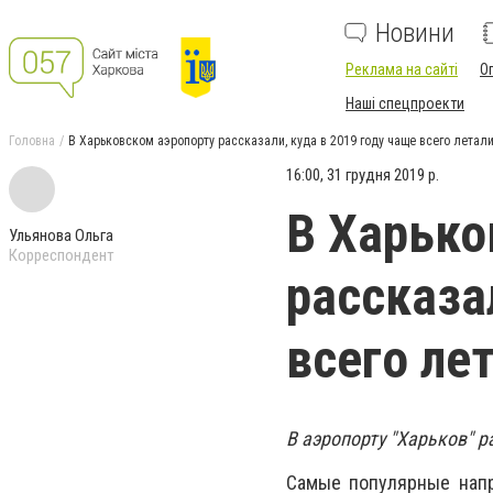
Новини
Реклама на сайті
О
Наші спецпроекти
Головна
В Харьковском аэропорту рассказали, куда в 2019 году чаще всего лета
16:00, 31 грудня 2019 р.
В Харько
Ульянова Ольга
Корреспондент
рассказа
всего ле
В аэропорту "Харьков" р
Самые популярные напра