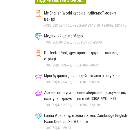
ПІДПРИЄМСТВА ХАРКОВА
My English World курси англійської мови у
центрі
+380(68)123-17-00, +380(66)123-17-00, +380(63)123-17-00
Медичний центр Марія
+380(96)501-52-28, +380 (57) 781-93-38
Perfecto Print, друкарня та друк на тканині,
стрічці
+380(98)835-26-77, +380(50)507-05-21
Мрія будинок для людей похилого віку Харків
+380(63)322-04-06, +380(50)302-08-15
Архівні послуги, архівне зберігання документів,
палітурка документів в «АРХІВАРІУС - ХХІ
СТОЛІТТЯ»
+380(67)426-57-37, +380(99)295-55-58
Larina Academy, мовна школа, Сambridge English
Exam Centre, CELTA Centre
+380(50)420-69-33