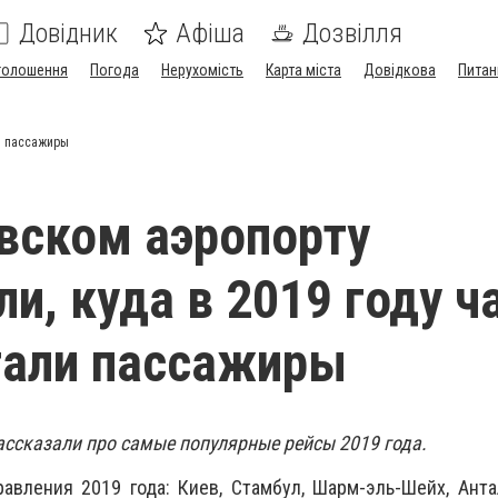
Довідник
Афіша
Дозвілля
голошення
Погода
Нерухомість
Карта міста
Довідкова
Питан
ли пассажиры
вском аэропорту
ли, куда в 2019 году 
тали пассажиры
ассказали про самые популярные рейсы 2019 года.
вления 2019 года: Киев, Стамбул, Шарм-эль-Шейх, Анта