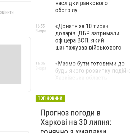
наслідки ранкового
обстрілу
 оцінити
«Донат» за 10 тисяч
16:55
Вчора
доларів: ДБР затримали
офіцера ВСП, який
шантажував військового
«Маємо бути готовими до
16:05
Вчора
будь-якого розвитку подій»:
Харківська область
розгорне десятки нових
пунктів обігріву
ТОП НОВИНИ
Прогноз погоди в
Харкові на 30 липня:
сонячно з хмарами