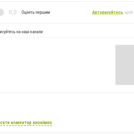
0,0
Оцініть першим
Авторизуйтесь
, щоб
исуйтесь на наші канали
сати коментар анонімно