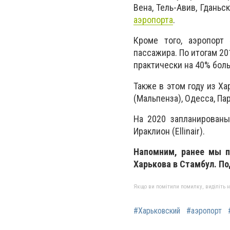
Вена, Тель-Авив, Гдань
аэропорта
.
Кроме того, аэропорт
пассажира. По итогам 20
практически на 40% боль
Также в этом году из Ха
(Мальпенза), Одесса, Пар
На 2020 запланированы 
Ираклион (Ellinair).
Напомним, ранее мы пи
Харькова в Стамбул. П
Якщо ви помітили помилку, виділіть нео
#Харьковский
#аэропорт