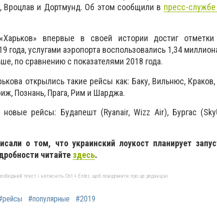
ск, Вроцлав и Дортмунд. Об этом сообщили в
пресс-службе
 «Харьков» впервые в своей истории достиг отметки
19 года, услугами аэропорта воспользовались 1,34 миллион
ше, по сравнению с показателями 2018 года.
рькова открылись такие рейсы как: Баку, Вильнюс, Краков,
иж, Познань, Прага, Рим и Шарджа.
новые рейсы: Будапешт (Ryanair, Wizz Air), Бургас (SkyU
сали о том, что украинский лоукост планирует запус
одробности читайте
здесь
.
бхідний текст і натисніть Ctrl + Enter, щоб повідомити про це редакцію
#рейсы
#популярные
#2019