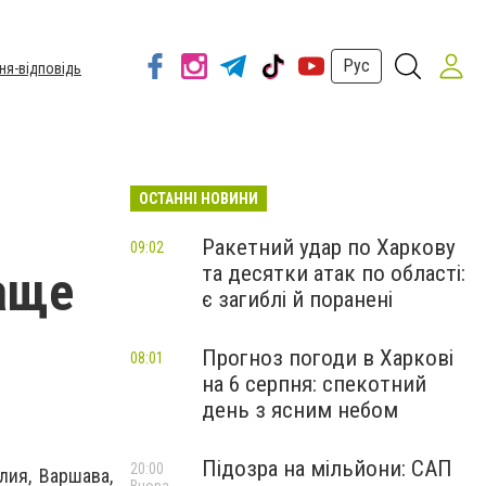
Рус
ня-відповідь
ОСТАННІ НОВИНИ
Ракетний удар по Харкову
09:02
та десятки атак по області:
чаще
є загиблі й поранені
Прогноз погоди в Харкові
08:01
на 6 серпня: спекотний
день з ясним небом
Підозра на мільйони: САП
20:00
лия, Варшава,