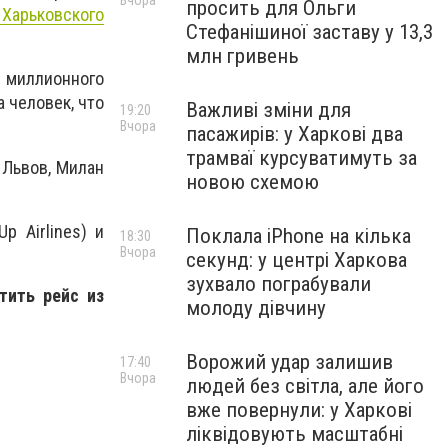
Вчора
просить для Ольги
 Харьковского
Стефанішиної заставу у 13,3
млн гривень
 миллионного
а человек, что
Важливі зміни для
19:20
Вчора
пасажирів: у Харкові два
трамваї курсуватимуть за
 Львов, Милан
новою схемою
p Airlines) и
Поклала iPhone на кілька
18:30
Вчора
секунд: у центрі Харкова
зухвало пограбували
тить рейс из
молоду дівчину
Ворожий удар залишив
17:40
Вчора
людей без світла, але його
вже повернули: у Харкові
ліквідовують масштабні