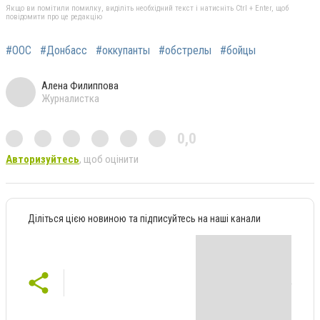
Якщо ви помітили помилку, виділіть необхідний текст і натисніть Ctrl + Enter, щоб
повідомити про це редакцію
#ООС
#Донбасс
#оккупанты
#обстрелы
#бойцы
Алена Филиппова
Журналистка
0,0
Авторизуйтесь
, щоб оцінити
Діліться цією новиною та підписуйтесь на наші канали