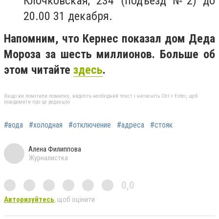
Клочковская, 234 (подъезд №2) до
20.00 31 декабря.
Напомним, что Кернес показал дом Деда
Мороза за шесть миллионов. Больше об
этом читайте
здесь
.
Якщо ви помітили помилку, виділіть необхідний текст і натисніть Ctrl + Enter, щоб
повідомити про це редакцію
#вода
#холодная
#отключение
#адреса
#стояк
Алена Филиппова
Журналистка
0,0
Авторизуйтесь
, щоб оцінити