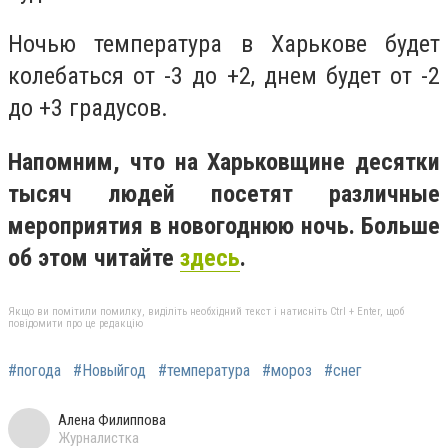
Ночью температура в Харькове будет
колебаться от -3 до +2, днем будет от -2
до +3 градусов.
Напомним, что на Харьковщине десятки
тысяч людей посетят различные
мероприятия в новогоднюю ночь. Больше
об этом читайте
здесь
.
Якщо ви помітили помилку, виділіть необхідний текст і натисніть Ctrl + Enter, щоб
повідомити про це редакцію
#погода
#Новыйгод
#температура
#мороз
#снег
Алена Филиппова
Журналистка