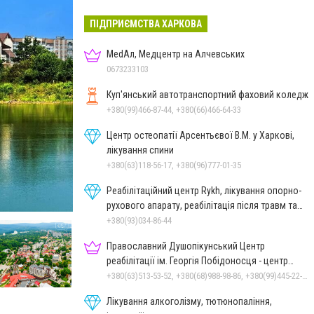
ПІДПРИЄМСТВА ХАРКОВА
MedАл, Медцентр на Алчевських
0673233103
Куп'янський автотранспортний фаховий коледж
+380(99)466-87-44, +380(66)466-64-33
Центр остеопатії Арсентьєвої В.М. у Харкові,
лікування спини
+380(63)118-56-17, +380(96)777-01-35
Реабілітаційний центр Rykh, лікування опорно-
рухового апарату, реабілітація після травм та
операцій
+380(93)034-86-44
Православний Душопікунський Центр
реабілітації ім. Георгія Побідоносця - центр
лікування
+380(63)513-53-52, +380(68)988-98-86, +380(99)445-22-66
Лікування алкоголізму, тютюнопаління,