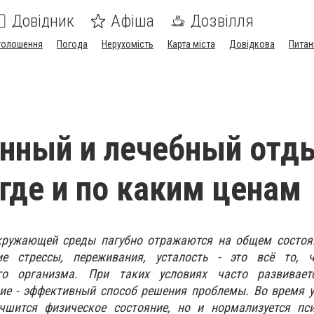
Довідник
Афіша
Дозвілля
голошення
Погода
Нерухомість
Карта міста
Довідкова
Питан
нный и лечебный отд
 где и по каким ценам
кружающей среды пагубно отражаются на общем состоя
ие стрессы, переживания, усталость - это всё то, 
го организма. При таких условиях часто развивает
вие - эффективный способ решения проблемы. Во время 
чшится физическое состояние, но и нормализуется пси