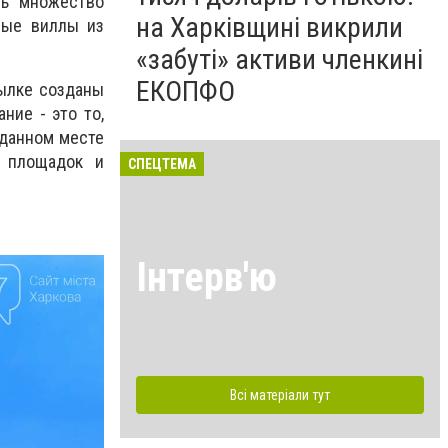
ть множество
на Харківщині викрили
рые виллы из
«забуті» активи членкині
ЕКОПФО
сылке созданы
ие - это то,
 данном месте
х площадок и
СПЕЦТЕМА
Інтерв'ю
Всі матеріали тут