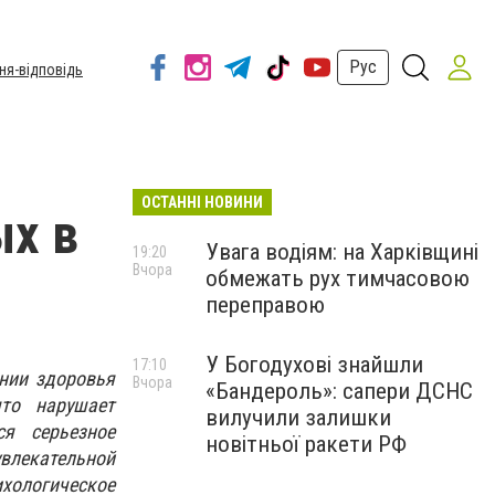
Рус
ня-відповідь
ОСТАННІ НОВИНИ
ых в
Увага водіям: на Харківщині
19:20
Вчора
обмежать рух тимчасовою
переправою
У Богодухові знайшли
17:10
нии здоровья
Вчора
«Бандероль»: сапери ДСНС
что нарушает
вилучили залишки
ся серьезное
новітньої ракети РФ
увлекательной
хологическое