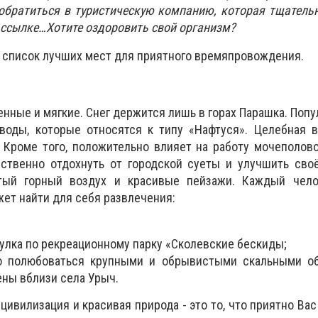
обратиться в туристическую компанию, которая тщатель
 ссылке…Хотите оздоровить свой организм?
 список лучших мест для приятного времяпровождения.
енные и мягкие. Снег держится лишь в горах Парашка. Поп
воды, которые относятся к типу «Нафтуся». Целебная в
 Кроме того, положительно влияет на работу мочеполов
ственно отдохнуть от городской суеты и улучшить своё
тый горный воздух и красивые пейзажи. Каждый чело
жет найти для себя развлечения:
гулка по рекреационному парку «Сколевские бескиды;
о полюбоваться крупными и обрывистыми скальными об
ны вблизи села Урыч.
ивилизация и красивая природа - это то, что приятно Вас