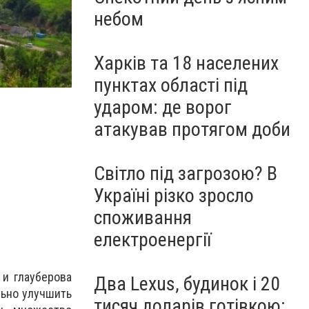
небом
Харків та 18 населених
пунктах області під
ударом: де ворог
атакував протягом доби
Світло під загрозою? В
Україні різко зросло
споживання
електроенергії
 и глауберова
Два Lexus, будинок і 20
льно улучшить
тисяч доларів готівкою: