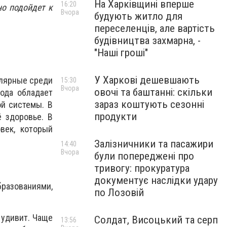
На Харківщині вперше
16:20
но подойдет к
Вчора
будують житло для
переселенців, але вартість
будівництва захмарна, -
"Наші гроші"
У Харкові дешевшають
улярные среди
15:30
Вчора
овочі та баштанні: скільки
ода обладает
зараз коштують сезонні
ой системы. В
продукти
 здоровье. В
век, который
Залізничники та пасажири
14:40
Вчора
були попереджені про
тривогу: прокуратура
документує наслідки удару
разованиями,
по Лозовій
 удивит. Чаще
Солдат, Висоцький та серп
13:56