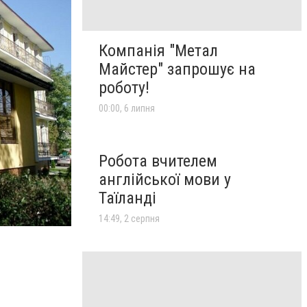
Компанія "Метал
Майстер" запрошує на
роботу!
00:00, 6 липня
Робота вчителем
англійської мови у
Таїланді
14:49, 2 серпня