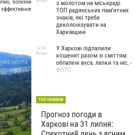
Вчора
гию, болезни
з молотом на міськраді:
 эффективное
ТОП радянських пам'ятних
знаків, які треба
деколонізувати на
Харківщині
У Харкові підпалили
13:24
Вчора
кошенят разом зі сміттям:
обпалені вуса, лапки та ніс, -
ФОТО
100 тисяч за роботу в ДСНС
12:47
Вчора
і «бронь»: у Харкові викрили
схему торгівлі впливом
ТОП НОВИНИ
Прогноз погоди в
Харкові на 31 липня:
Спекотний день з ясним