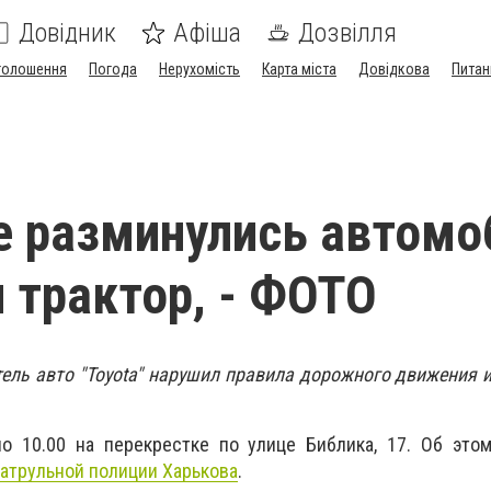
Довідник
Афіша
Дозвілля
голошення
Погода
Нерухомість
Карта міста
Довідкова
Питан
е разминулись автомо
и трактор, - ФОТО
тель авто "Toyota" нарушил правила дорожного движения и
о 10.00 на перекрестке по улице Библика, 17. Об это
атрульной полиции Харькова
.