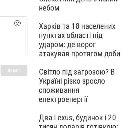
небом
🙂
Харків та 18 населених
пунктах області під
ударом: де ворог
атакував протягом доби
Світло під загрозою? В
Додати
Україні різко зросло
споживання
електроенергії
Два Lexus, будинок і 20
тисяч доларів готівкою: