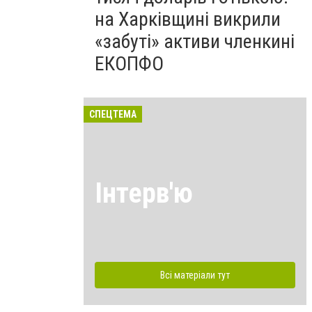
на Харківщині викрили
«забуті» активи членкині
ЕКОПФО
СПЕЦТЕМА
Інтерв'ю
Всі матеріали тут