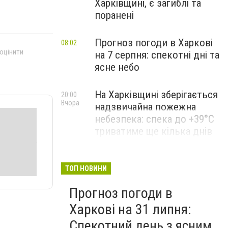
Харківщині, є загиблі та
поранені
Прогноз погоди в Харкові
08:02
 оцінити
на 7 серпня: спекотні дні та
ясне небо
На Харківщині зберігається
20:00
Вчора
надзвичайна пожежна
небезпека: спека до +39°C
триватиме ще кілька днів
ТОП НОВИНИ
Прогноз погоди в
Харкові на 31 липня:
Спекотний день з ясним