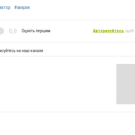
актор
#авария
0,0
Оцініть першим
Авторизуйтесь
, щоб
исуйтесь на наші канали