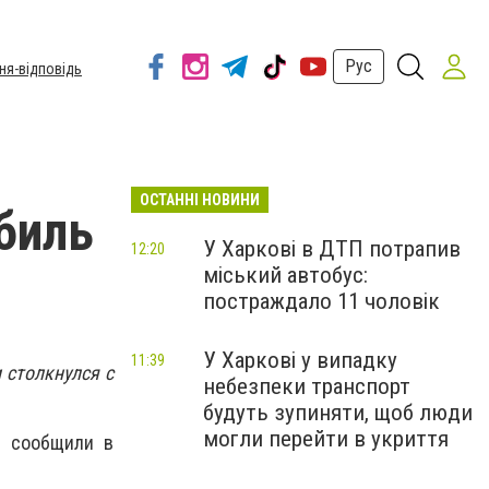
Рус
ня-відповідь
ОСТАННІ НОВИНИ
биль
У Харкові в ДТП потрапив
12:20
міський автобус:
постраждало 11 чоловік
У Харкові у випадку
11:39
 столкнулся с
небезпеки транспорт
будуть зупиняти, щоб люди
могли перейти в укриття
м сообщили в