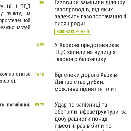
Газовики замінили ділянку
11:00
ту 16.11 ПДД
газопроводів, від яких
у пункту, на
залежить газопостачання 4
оростепенной
тисяч родин
оезжих частей
НОВИНИ КОМПАНІЙ
У Харкові представників
10:55
ТЦК залили на вулиці з
газового балончику
кол по статье
Від спеки дорога Харків-
10:10
порта).
Дніпро стає дибки:
можливе підняття плит
Удар по залізниці та
ть погибший.
09:22
обстріли інфраструктури: за
добу рашисти понад
півсотні разів били по