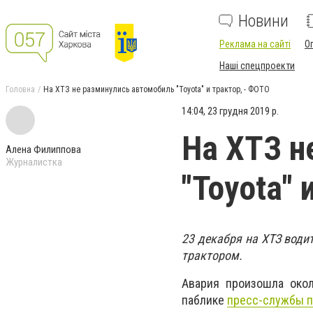
Новини
Реклама на сайті
О
Наші спецпроекти
Головна
На ХТЗ не разминулись автомобиль "Toyota" и трактор, - ФОТО
14:04, 23 грудня 2019 р.
На ХТЗ н
Алена Филиппова
Журналистка
"Toyota" 
23 декабря на ХТЗ води
трактором.
Авария произошла окол
паблике
пресс-службы п