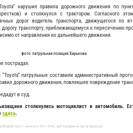
Toyota" нарушил правила дорожного движения по пунк
рестков) и столкнулся с трактором. Согласного этом
ачных дорог водитель транспорта, движущегося по вт
ь дорогу транспорту, приближающемуся к пересечению пр
ависимо от направления их дальнейшего движения.
фото: патрульная полиция Харькова
не пострадал.
 "Toyota" патрульные составили административный прото
равил дорожного движения, повлекшее повреждение транс
едадут в суд.
ьковщине столкнулись мотоциклист и автомобиль. Ес
е
здесь
.
бхідний текст і натисніть Ctrl + Enter, щоб повідомити про це редакцію