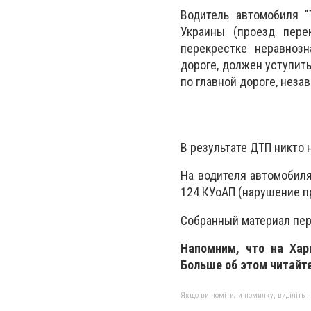
Водитель автомобиля "
Украины (проезд перек
перекрестке неравнозн
дороге, должен уступит
по главной дороге, нез
В результате ДТП никто 
На водителя автомобиля
124 КУоАП (нарушение п
Собранный материал пер
Напомним, что на Хар
Больше об этом читайт
Якщо ви помітили помилку, виділіть нео