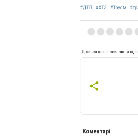
#ДТП
#ХТЗ
#Toyota
#тр
Діліться цією новиною та підп
Коментарі