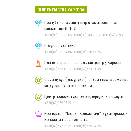
ПІДПРИЄМСТВА ХАРКОВА
Республіканський центр стоматологічної
імплантації (РЦСД)
+380(96)651-10-05, +380(99)943-76-12, +380(57)719-46-96, +380(93)794-05-30
Progressiv оптика
+380(66)021-94-64, +380(95)096-53-76
Планета знань - навчальний центр у Харкові
+380(50)522-48-17, +380(67)573-91-38
Glazuruysya (Глазуруйся), онлайн-платформа про
моду, красу та стиль життя
Центр правової допомоги, юридичні послуги
+380(67)259-05-22
Корпорація "Глобал Консалтинг", аудиторсько-
консалтингова компанія
+380(67)577-82-21, +380(95)525-04-25