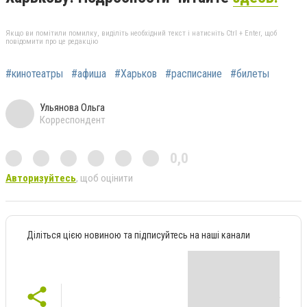
Якщо ви помітили помилку, виділіть необхідний текст і натисніть Ctrl + Enter, щоб
повідомити про це редакцію
#кинотеатры
#афиша
#Харьков
#расписание
#билеты
Ульянова Ольга
Корреспондент
0,0
Авторизуйтесь
, щоб оцінити
Діліться цією новиною та підписуйтесь на наші канали