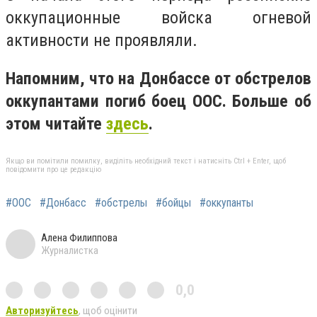
оккупационные войска огневой
активности не проявляли.
Напомним, что на Донбассе от обстрелов
оккупантами погиб боец ООС. Больше об
этом читайте
здесь
.
Якщо ви помітили помилку, виділіть необхідний текст і натисніть Ctrl + Enter, щоб
повідомити про це редакцію
#ООС
#Донбасс
#обстрелы
#бойцы
#оккупанты
Алена Филиппова
Журналистка
0,0
Авторизуйтесь
, щоб оцінити