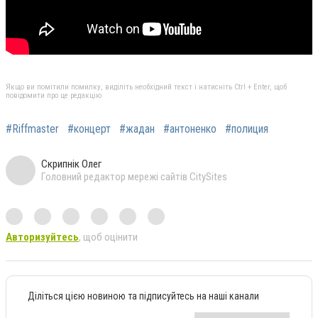
Якщо ви помітили помилку, виділіть необхідний текст і натисніть Ctrl + Enter, щоб
повідомити про це редакцію
#Riffmaster
#концерт
#жадан
#антоненко
#полиция
Скрипнік Олег
Головний редактор мережі сайтів CitySites
Авторизуйтесь
, щоб оцінити
Діліться цією новиною та підписуйтесь на наші канали