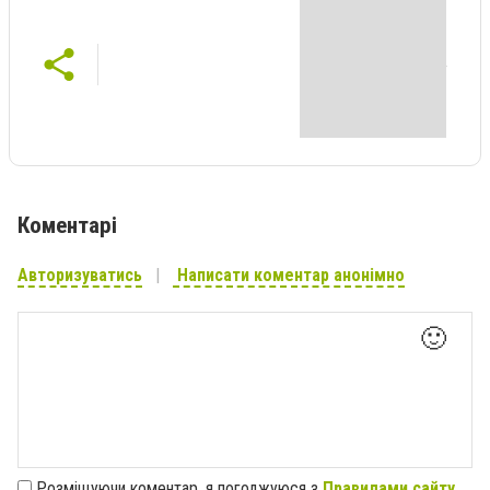
Коментарі
Авторизуватись
Написати коментар анонімно
🙂
Розміщуючи коментар, я погоджуюся з
Правилами сайту