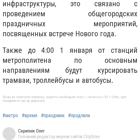
инфраструктуры, это связано с
проведением общегородских
праздничных мероприятий,
посвященных встрече Нового года.
Также до 4:00 1 января от станций
метрополитена по основным
направлениям будут курсировать
трамваи, троллейбусы и автобусы.
Якщо ви помітили помилку, виділіть необхідний текст і натисніть Ctrl + Enter, щоб
повідомити про це редакцію
#метро
#время
#праздники
#продлили
Скрипнік Олег
Головний редактор мережі сайтів CitySites