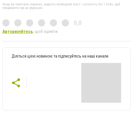
Якщо ви помітили помилку, виділіть необхідний текст і натисніть Ctrl + Enter, щоб
повідомити про це редакцію
0,0
Авторизуйтесь
, щоб оцінити
Діліться цією новиною та підписуйтесь на наші канали