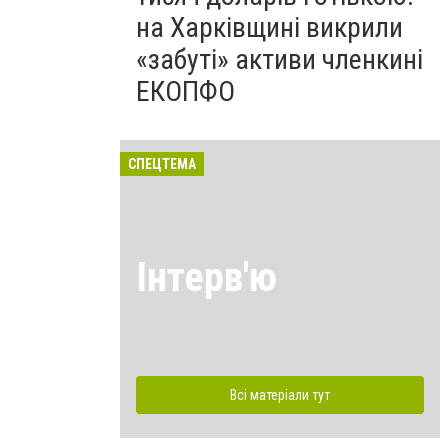
на Харківщині викрили
«забуті» активи членкині
ЕКОПФО
СПЕЦТЕМА
Інтерв'ю
Всі матеріали тут