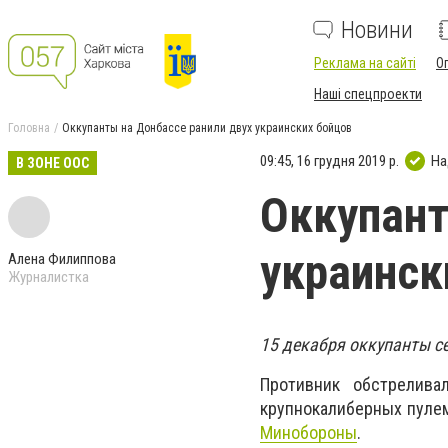
Новини
Реклама на сайті
О
Наші спецпроекти
Головна
Оккупанты на Донбассе ранили двух украинских бойцов
09:45, 16 грудня 2019 р.
На
В ЗОНЕ ООС
Оккупант
украинск
Алена Филиппова
Журналистка
15 декабря оккупанты с
Противник обстрелива
крупнокалиберных пулем
Минобороны
.