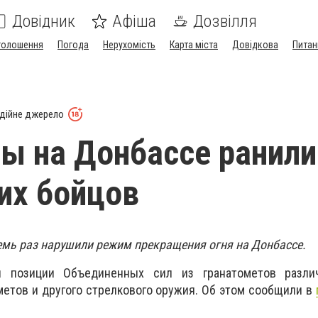
Довідник
Афіша
Дозвілля
голошення
Погода
Нерухомість
Карта міста
Довідкова
Питан
дійне джерело
ы на Донбассе ранили
их бойцов
емь раз нарушили режим прекращения огня на Донбассе.
л позиции Объединенных сил из гранатометов разли
етов и другого стрелкового оружия. Об этом сообщили в