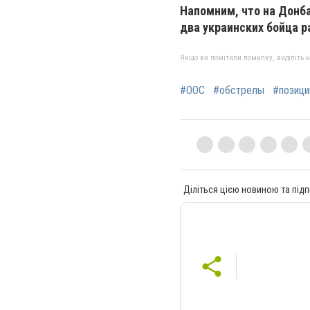
Напомним, что на Донба
два украинских бойца 
Якщо ви помітили помилку, виділіть нео
#ООС
#обстрелы
#позици
Діліться цією новиною та підп