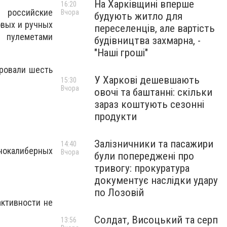
На Харківщині вперше
16:20
» российские
Вчора
будують житло для
овых и ручных
переселенців, але вартість
и пулеметами
будівництва захмарна, -
"Наші гроші"
ировали шесть
У Харкові дешевшають
15:30
Вчора
овочі та баштанні: скільки
зараз коштують сезонні
продукти
Залізничники та пасажири
14:40
нокалиберных
Вчора
були попереджені про
тривогу: прокуратура
документує наслідки удару
по Лозовій
активности не
Солдат, Висоцький та серп
13:56