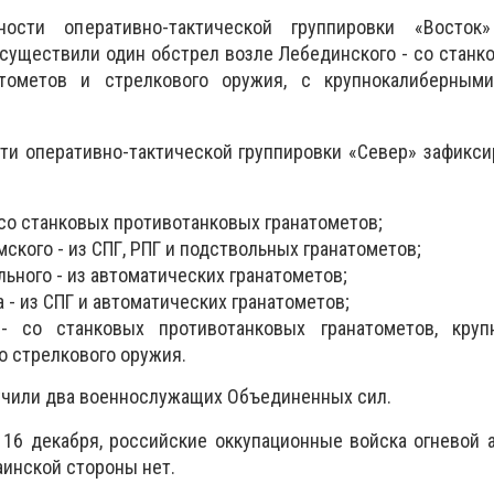
ости оперативно-тактической группировки «Восток
существили один обстрел возле Лебединского - со станк
атометов и стрелкового оружия, с крупнокалиберным
ти оперативно-тактической группировки «Север» зафикс
 со станковых противотанковых гранатометов;
кого - из СПГ, РПГ и подствольных гранатометов;
льного - из автоматических гранатометов;
 - из СПГ и автоматических гранатометов;
- со станковых противотанковых гранатометов, круп
о стрелкового оружия.
учили два военнослужащих Объединенных сил.
, 16 декабря, российские оккупационные войска огневой 
аинской стороны нет.