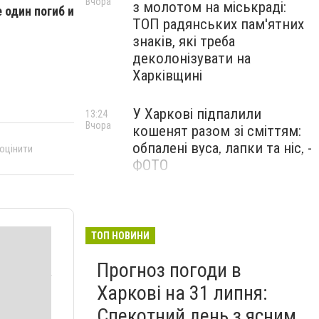
Вчора
з молотом на міськраді:
 один погиб и
ТОП радянських пам'ятних
знаків, які треба
деколонізувати на
Харківщині
У Харкові підпалили
13:24
Вчора
кошенят разом зі сміттям:
обпалені вуса, лапки та ніс, -
 оцінити
ФОТО
100 тисяч за роботу в ДСНС
12:47
Вчора
і «бронь»: у Харкові викрили
схему торгівлі впливом
ТОП НОВИНИ
Прогноз погоди в
Харкові на 31 липня:
Спекотний день з ясним