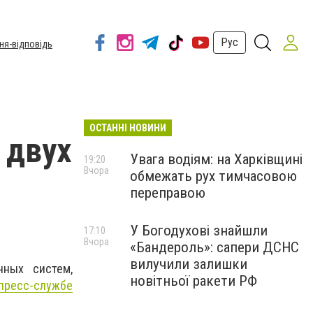
Рус
ня-відповідь
ОСТАННІ НОВИНИ
 двух
Увага водіям: на Харківщині
19:20
Вчора
обмежать рух тимчасовою
переправою
У Богодухові знайшли
17:10
Вчора
«Бандероль»: сапери ДСНС
вилучили залишки
чных систем,
новітньої ракети РФ
пресс-службе