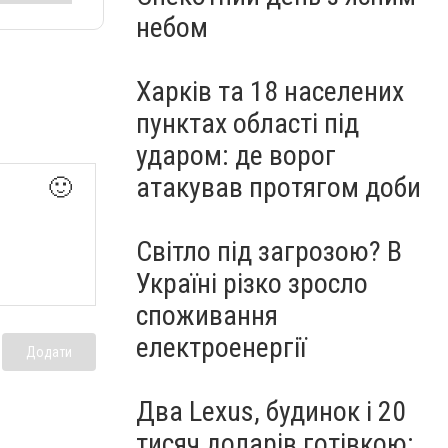
небом
Харків та 18 населених
пунктах області під
ударом: де ворог
атакував протягом доби
🙂
Світло під загрозою? В
Україні різко зросло
споживання
електроенергії
Додати
Два Lexus, будинок і 20
тисяч доларів готівкою: