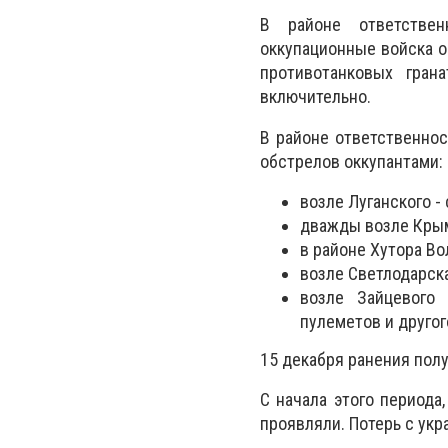
В районе ответственн
оккупационные войска о
противотанковых гран
включительно.
В районе ответственнос
обстрелов оккупантами:
возле Луганского -
дважды возле Крымс
в районе Хутора Во
возле Светлодарска
возле Зайцевого 
пулеметов и другог
15 декабря ранения пол
С начала этого периода
проявляли. Потерь с укр