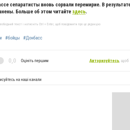
ссе сепаратисты вновь сорвали перемирие. В результате
ранены. Больше об этом читайте
здесь
.
бхідний текст і натисніть Ctrl + Enter, щоб повідомити про це редакцію
и
#бойцы
#Донбасс
0,0
Оцініть першим
Авторизуйтесь
, щоб
исуйтесь на наші канали