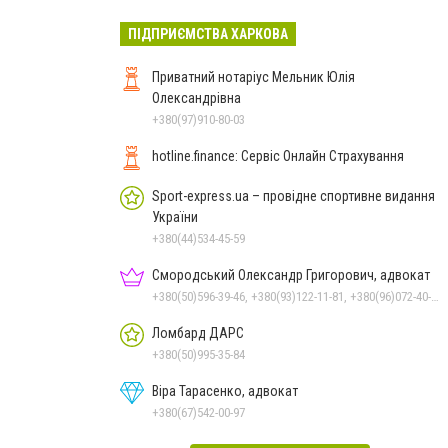
ПІДПРИЄМСТВА ХАРКОВА
Приватний нотаріус Мельник Юлія
Олександрівна
+380(97)910-80-03
hotline.finance: Сервіс Онлайн Страхування
Sport-express.ua – провідне спортивне видання
України
+380(44)534-45-59
Смородський Олександр Григорович, адвокат
+380(50)596-39-46, +380(93)122-11-81, +380(96)072-40-48
Ломбард ДАРС
+380(50)995-35-84
Віра Тарасенко, адвокат
+380(67)542-00-97