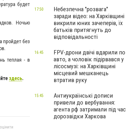
ратура будет
Небезпечна "розвага"
17:50
заради відео: на Харківщині
викрили юних зачеперів, їх
адков. Ночью
батьків притягнуть до
відповідальності
а пройдет без
ов.
FPV-дрони двічі вдарили по
16:45
авто, а чоловік підірвався у
нь теплая - в
лісосмузі: на Харківщині
місцевий мешканець
айте
здесь
.
втратив руку
Антиукраїнські дописи
15:45
привели до вербування:
агента рф затримали під час
дорозвідки Харкова
 оцінити