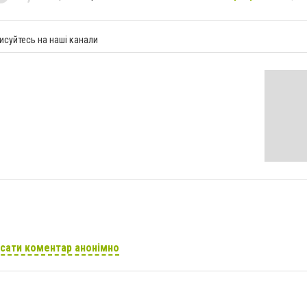
исуйтесь на наші канали
сати коментар анонімно