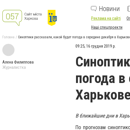
Новини
Реклама на сайті
О
Наші спецпроекти
Головна
Синоптики рассказали, какой будет погода в середине декабря в Харьков
09:25, 16 грудня 2019 р.
Синоптик
Алена Филиппова
Журналистка
погода в
Харьков
В ближайшие дни в Харь
По прогнозам синопти