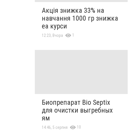
Акція знижка 33% на
навчання 1000 гр знижка
еа курси
1
12:23, Вчора
Биопрепарат Bio Septix
для очистки выгребных
ям
10
14:46, 5 серпня