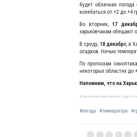
будет облачная погода
колебаться от +2 до +4 г
Во вторник,
17 декаб
харьковчанам обещают от
В среду,
18 декабр
я, в 
осадков. Ночью температу
По прогнозам синоптик
некоторых областях до +
Напомним, что на Харь
Якщо ви помітили помилку, виділіть нео
#погода
#температура
#г