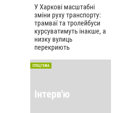
У Харкові масштабні
зміни руху транспорту:
трамваї та тролейбуси
курсуватимуть інакше, а
низку вулиць
перекриють
СПЕЦТЕМА
Інтерв'ю