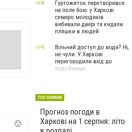
Гуртожиток перетворився
14:40
на поле бою: у Харкові
семеро молодиків
вибивали двері та кидали
пляшки в людей
Вільний доступ до води? Ні,
13:45
не чули. У Харкові
перегородили вхід до
водоймища
У Харкові реактивний
12:52
шахед влетів в цвинтар, в
області дрон рф атакував
ТОП НОВИНИ
машину, є загиблі
Прогноз погоди в
Харкові на 1 серпня: літо
🙂
в розпалі