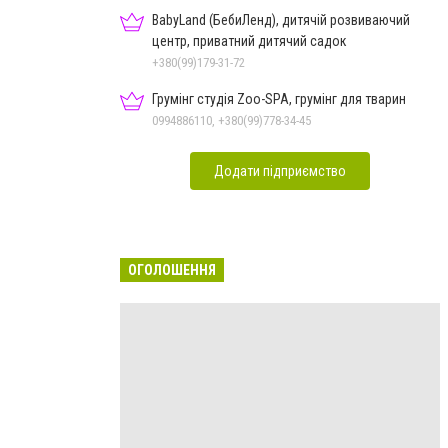
BabyLand (БебиЛенд), дитячій розвиваючий
центр, приватний дитячий садок
+380(99)179-31-72
Грумінг студія Zoo-SPA, грумінг для тварин
0994886110, +380(99)778-34-45
Додати підприємство
ОГОЛОШЕННЯ