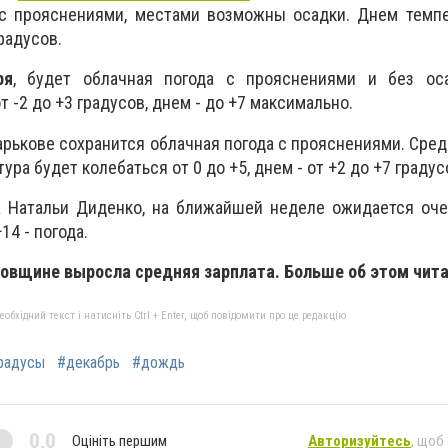
 с прояснениями, местами возможны осадки. Днем темпе
радусов.
ря
, будет облачная погода с прояснениями и без ос
 -2 до +3 градусов, днем - до +7 максимально.
Харькове сохранится облачная погода с прояснениями. Сред
ра будет колебаться от 0 до +5, днем - от +2 до +7 градус
а Натальи Диденко, на ближайшей неделе ожидается оче
14 - погода.
ковщине выросла средняя зарплата. Больше об этом чит
бхідний текст і натисніть Ctrl + Enter, щоб повідомити про це редакцію
радусы
#декабрь
#дождь
0,0
Оцініть першим
Авторизуйтесь
, щоб