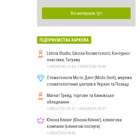
Всі матеріали тут
ПІДПРИЄМСТВА ХАРКОВА
Leticia Studio, Школа Косметології, Контурної
пластики, Татуажу
+380(93)942-23-36, +380(67)582-54-80
Стоматологія Місто Дент (Misto Dent), мережа
стоматологічних центрів в Україні та Польщі
Магнат Трейд, торгове та банківське
обладнання
+380(57)721-01-41, +380(68)591-03-97
Юнона Клінінг (Юнона-Клінінг), клінінгова
компанія (клінінгові послуги)
+380(67)430-98-46