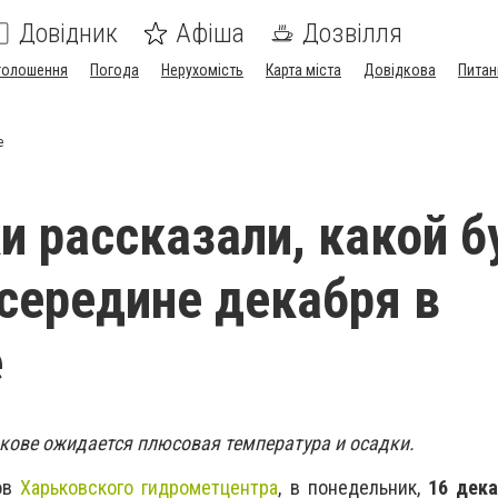
Довідник
Афіша
Дозвілля
голошення
Погода
Нерухомість
Карта міста
Довідкова
Питан
е
и рассказали, какой б
 середине декабря в
е
кове ожидается плюсовая температура и осадки.
ков
Харьковского гидрометцентра
, в понедельник,
16 дека