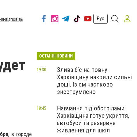
Рус
ня-відповідь
ОСТАННІ НОВИНИ
удет
Злива б’є на повну:
19:30
Харківщину накрили сильні
дощі, Ізюм частково
знеструмлено
Навчання під обстрілами:
18:45
Харківщина готує укриття,
автобуси та резервне
живлення для шкіл
бря
, в городе