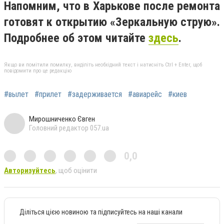
Напомним, что в Харькове после ремонта
готовят к открытию «Зеркальную струю».
Подробнее об этом читайте
здесь
.
Якщо ви помітили помилку, виділіть необхідний текст і натисніть Ctrl + Enter, щоб
повідомити про це редакцію
#вылет
#прилет
#задерживается
#авиарейс
#киев
Мирошниченко Євген
Головний редактор 057.ua
0,0
Авторизуйтесь
, щоб оцінити
Діліться цією новиною та підписуйтесь на наші канали