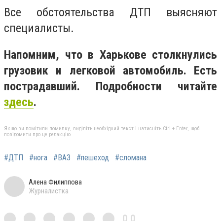
Все обстоятельства ДТП выясняют
специалисты.
Напомним, что в Харькове столкнулись
грузовик и легковой автомобиль. Есть
пострадавший. Подробности читайте
здесь
.
Якщо ви помітили помилку, виділіть необхідний текст і натисніть Ctrl + Enter, щоб
повідомити про це редакцію
#ДТП
#нога
#ВАЗ
#пешеход
#сломана
Алена Филиппова
Журналистка
0,0