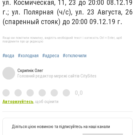
ул. Космическая, 11, 23 до 20:00 08.12.19
г.; ул. Полярная (ч/с), ул. 23 Августа, 26
(спаренный стояк) до 20:00 09.12.19 г.
Якщо ви помітили помилку, виділіть необхідний текст і натисніть Ctrl + Enter, щоб
повідомити про це редакцію
#вода
#холодная
#адреса
#отключили
Скрипнік Олег
Головний редактор мережі сайтів CitySites
0,0
Авторизуйтесь
, щоб оцінити
Діліться цією новиною та підписуйтесь на наші канали