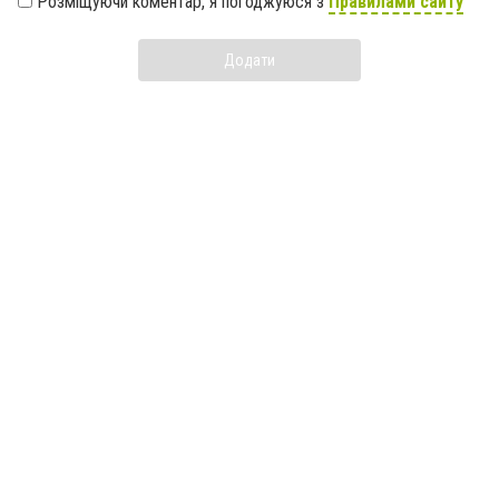
Розміщуючи коментар, я погоджуюся з
Правилами сайту
Додати