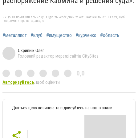
распоряжение Кабмина и решения суда».
Якщо ви помітили помилку, виділіть необхідний текст і натисніть Ctrl + Enter, щоб
повідомити про це редакцію
#металлист
#клуб
#имущество
#курченко
#область
Скрипнік Олег
Головний редактор мережі сайтів CitySites
0,0
Авторизуйтесь
, щоб оцінити
Діліться цією новиною та підписуйтесь на наші канали