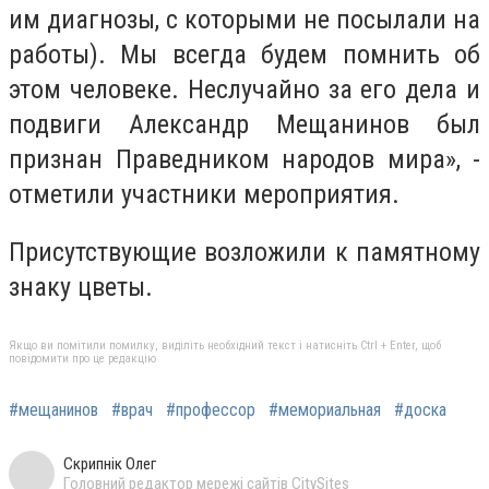
им диагнозы, с которыми не посылали на
работы). Мы всегда будем помнить об
этом человеке. Неслучайно за его дела и
подвиги Александр Мещанинов был
признан Праведником народов мира», -
отметили участники мероприятия.
Присутствующие возложили к памятному
знаку цветы.
Якщо ви помітили помилку, виділіть необхідний текст і натисніть Ctrl + Enter, щоб
повідомити про це редакцію
#мещанинов
#врач
#профессор
#мемориальная
#доска
Скрипнік Олег
Головний редактор мережі сайтів CitySites