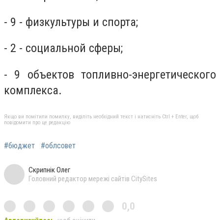
- 9 - физкультуры и спорта;
- 2 - социальной сферы;
- 9 объектов топливно-энергетического
комплекса.
Якщо ви помітили помилку, виділіть необхідний текст і натисніть Ctrl + Enter, щоб
повідомити про це редакцію
#бюджет
#облсовет
Скрипнік Олег
Головний редактор мережі сайтів CitySites
0,0