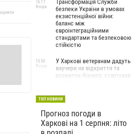
Трансформація Служби
16:17
Вчора
безпеки України в умовах
 оцінити
екзистенційної війни:
баланс між
євроінтеграційними
стандартами та безпековою
стійкістю
У Харкові ветеранам дадуть
15:50
Вчора
ваучери на відкриття та
розвиток бізнесу: стартував
прийом заявок
Перевищення швидкості й
14:48
ТОП НОВИНИ
Вчора
небезпечні маневри: через
Прогноз погоди в
що найчастіше стаються
ДТП на Харківщині
Харкові на 1 серпня: літо
в розпалі