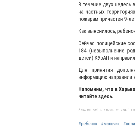
В течение двух недель 
на частных территория
пожарам причастен 9-ле
Как выяснилось, ребенок
Сейчас полицейские сос
184 (невыполнение род
детей) КУоАП и направил
Для принятия дополн
информацию направили ​
Напомним, что в Харьк
читайте здесь.
Якщо ви помітили помилку, виділіть нео
#ребенок
#мальчик
#поли