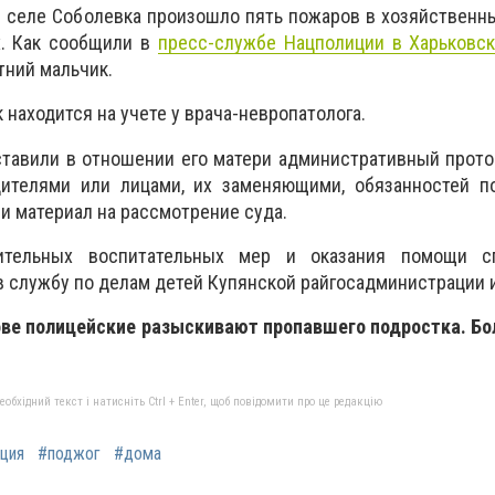
в селе Соболевка произошло пять пожаров в хозяйственн
х. Как сообщили в
пресс-службе Нацполиции в Харьковск
тний мальчик.
 находится на учете у врача-невропатолога.
тавили в отношении его матери административный прото
ителями или лицами, их заменяющими, обязанностей п
и материал на рассмотрение суда.
ительных воспитательных мер и оказания помощи сп
​в службу по делам детей Купянской райгосадминистрации 
ове полицейские разыскивают пропавшего подростка. Бо
бхідний текст і натисніть Ctrl + Enter, щоб повідомити про це редакцію
ция
#поджог
#дома