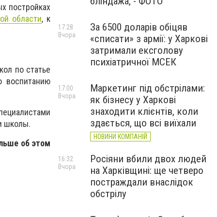
бліндажа, - ФОТО
ых постройках
ой области
, к
За 6500 доларів обіцяв
17:28
Вчора
«списати» з армії: у Харкові
затримали ексголову
психіатричної МСЕК
кол по статье
о воспитанию
Маркетинг під обстрілами:
17:00
Вчора
як бізнесу у Харкові
знаходити клієнтів, коли
ециалистами
здається, що всі виїхали
и школы.
НОВИНИ КОМПАНІЙ
льше об этом
Росіяни вбили двох людей
16:32
Вчора
на Харківщині: ще четверо
постраждали внаслідок
обстрілу