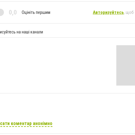
0,0
Оцініть першим
Авторизуйтесь
, щоб
исуйтесь на наші канали
сати коментар анонімно