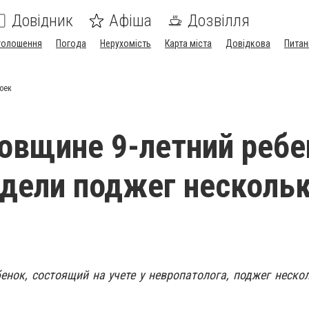
Довідник
Афіша
Дозвілля
голошення
Погода
Нерухомість
Карта міста
Довідкова
Питан
оек
овщине 9-летний ребе
едели поджег несколь
енок, состоящий на учете у невропатолога, поджег неско
.