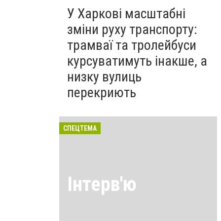
У Харкові масштабні
зміни руху транспорту:
трамваї та тролейбуси
курсуватимуть інакше, а
низку вулиць
перекриють
СПЕЦТЕМА
Інтерв'ю