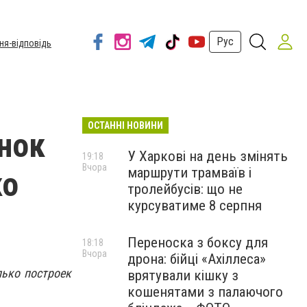
Рус
ня-відповідь
ОСТАННІ НОВИНИ
нок
У Харкові на день змінять
19:18
Вчора
маршрути трамваїв і
ко
тролейбусів: що не
курсуватиме 8 серпня
Переноска з боксу для
18:18
Вчора
дрона: бійці «Ахіллеса»
лько построек
врятували кішку з
кошенятами з палаючого