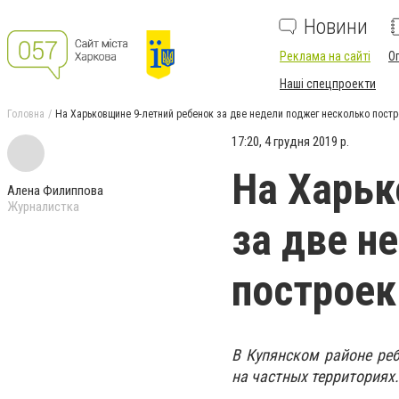
Новини
Реклама на сайті
О
Наші спецпроекти
Головна
На Харьковщине 9-летний ребенок за две недели поджег несколько постр
17:20, 4 грудня 2019 р.
На Харьк
Алена Филиппова
Журналистка
за две н
построек
В Купянском районе реб
на частных территориях