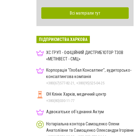
Всі матеріали тут
ПІДПРИЄМСТВА ХАРКОВА
ХС ГРУП - ОФІЦІЙНИЙ ДИСТРИБ'ЮТОР ТЗОВ
«МЕТІНВЕСТ - СМЦ»
Корпорація "Глобал Консалтинг", аудиторсько-
консалтингова компанія
+380(67)577-82-21, +380(95)525-04-25
ОН Клінік Харків, медичний центр
+380(80)030-11-77
Адвокатське об'єднання Актум
Нотаріальна контора Самощенко Олени
Анатоліївни та Самощенко Олександри Ігорівни