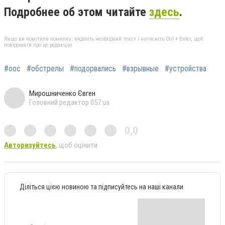
Подробнее об этом читайте
здесь
.
Якщо ви помітили помилку, виділіть необхідний текст і натисніть Ctrl + Enter, щоб
повідомити про це редакцію
#оос
#обстрелы
#подорвались
#взрывные
#устройства
Мирошниченко Євген
Головний редактор 057.ua
0,0
Авторизуйтесь
, щоб оцінити
Діліться цією новиною та підписуйтесь на наші канали