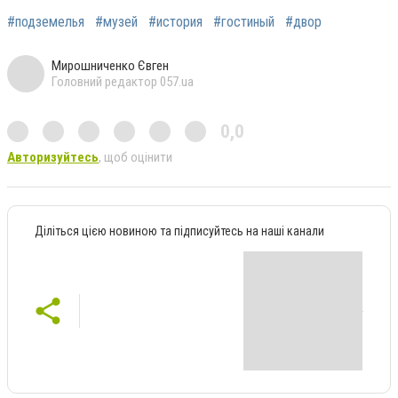
#подземелья
#музей
#история
#гостиный
#двор
Мирошниченко Євген
Головний редактор 057.ua
0,0
Авторизуйтесь
, щоб оцінити
Діліться цією новиною та підписуйтесь на наші канали