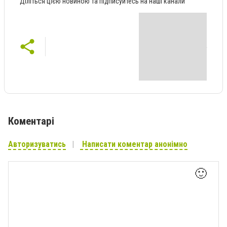
Діліться цією новиною та підписуйтесь на наші канали
Коментарі
Авторизуватись
Написати коментар анонімно
🙂