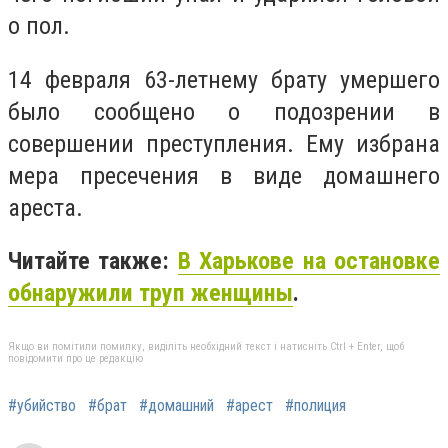
о пол.
14 февраля 63-летнему брату умершего
было сообщено о подозрении в
совершении преступления. Ему избрана
мера пресечения в виде домашнего
ареста.
Читайте также:
В Харькове на остановке
обнаружили труп женщины
.
Якщо ви помітили помилку, виділіть необхідний текст і натисніть Ctrl + Enter, щоб
повідомити про це редакцію
#убийство
#брат
#домашний
#арест
#полиция