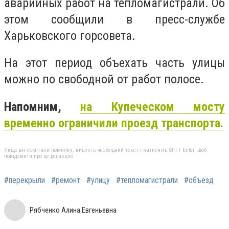
аварийных работ на тепломагистрали. Об
этом сообщили в пресс-службе
Харьковского горсовета.
На этот период объехать часть улицы
можно по свободной от работ полосе.
Напомним,
на Купеческом мосту
временно ограничили проезд транспорта.
Якщо ви помітили помилку, виділіть необхідний текст і натисніть Ctrl + Enter, щоб
повідомити про це редакцію
#перекрыли
#ремонт
#улицу
#тепломагистрали
#объезд
Рябченко Алина Евгеньевна