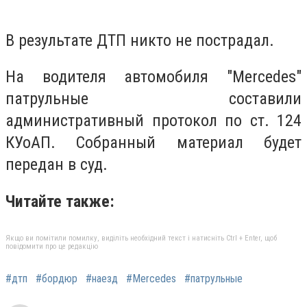
В результате ДТП никто не пострадал.
На водителя автомобиля "Mercedes"
патрульные составили
административный протокол по ст. 124
КУоАП. Собранный материал будет
передан в суд.
Читайте также:
Якщо ви помітили помилку, виділіть необхідний текст і натисніть Ctrl + Enter, щоб
повідомити про це редакцію
#дтп
#бордюр
#наезд
#Mercedes
#патрульные