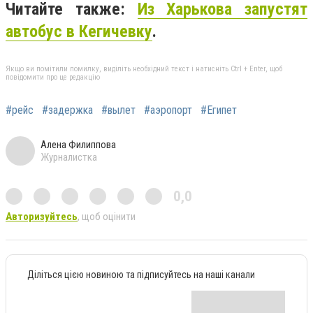
Читайте также:
Из Харькова запустят
автобус в Кегичевку
.
Якщо ви помітили помилку, виділіть необхідний текст і натисніть Ctrl + Enter, щоб
повідомити про це редакцію
#рейс
#задержка
#вылет
#аэропорт
#Египет
Алена Филиппова
Журналистка
0,0
Авторизуйтесь
, щоб оцінити
Діліться цією новиною та підписуйтесь на наші канали