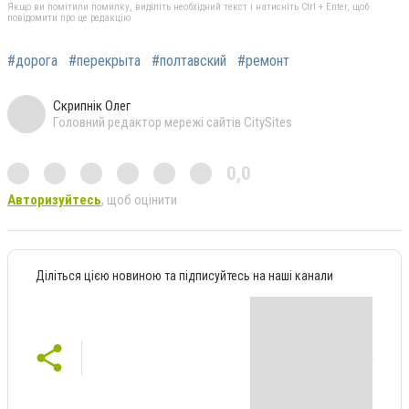
Якщо ви помітили помилку, виділіть необхідний текст і натисніть Ctrl + Enter, щоб
повідомити про це редакцію
#дорога
#перекрыта
#полтавский
#ремонт
Скрипнік Олег
Головний редактор мережі сайтів CitySites
0,0
Авторизуйтесь
, щоб оцінити
Діліться цією новиною та підписуйтесь на наші канали