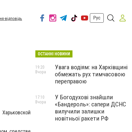
Рус
ня-відповідь
ОСТАННІ НОВИНИ
Увага водіям: на Харківщині
19:20
Вчора
обмежать рух тимчасовою
переправою
У Богодухові знайшли
17:10
Вчора
«Бандероль»: сапери ДСНС
вилучили залишки
 Харьковской
новітньої ракети РФ
тном средстве