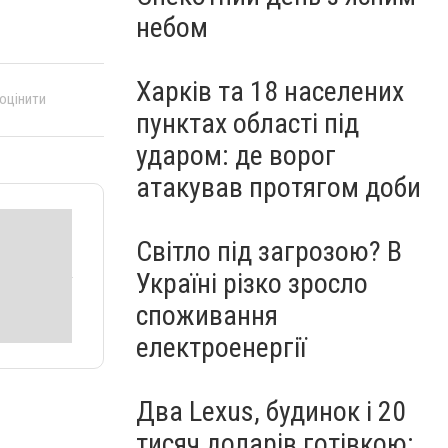
небом
Харків та 18 населених
 оцінити
пунктах області під
ударом: де ворог
атакував протягом доби
Світло під загрозою? В
Україні різко зросло
споживання
електроенергії
Два Lexus, будинок і 20
тисяч доларів готівкою: