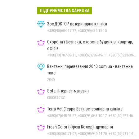
ПІДПРИЄМСТВА ХАРКОВА
ЗооДОКТОР ветеринарна клініка
+380(95)684-17-77, +380(99)436-15-15
Охорона і Безпека, охорона будинків, квартир,
офісів
+380(73)707-09-11, +380(67)787-49-11, +380(50)223-39-11
Вантажні перевезення 2040.com.ua - вантажне
таксі
2040
Sota, інтернет-магазин
0800330131
Terra Vet (Терра Вет), ветеринарна клініка
+380(67)648-93-57, +380(93)043-10-17, +380(50)927-46-17, +380(93)391-32-87
Fresh Color (Фреш Колор), друкарня
+380(50)563-71-07, +380(98)949-44-70, +380(57)781-14-00