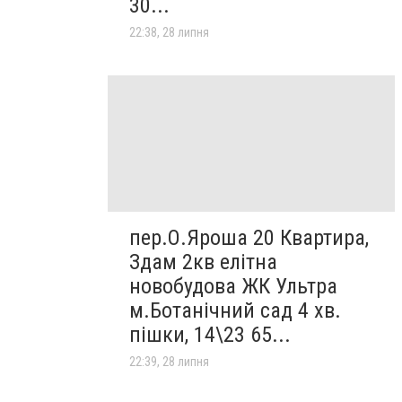
30...
22:38, 28 липня
пер.О.Яроша 20 Квартира,
Здам 2кв елітна
новобудова ЖК Ультра
м.Ботанічний сад 4 хв.
пішки, 14\23 65...
22:39, 28 липня