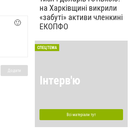
на Харківщині викрили
«забуті» активи членкині
🙂
ЕКОПФО
СПЕЦТЕМА
Додати
Інтерв'ю
Всі матеріали тут