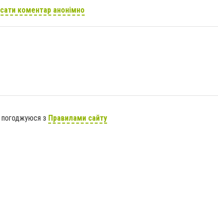
сати коментар анонімно
я погоджуюся з
Правилами сайту