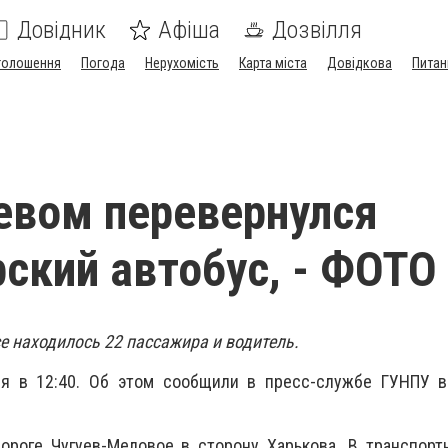
Довідник
Афіша
Дозвілля
голошення
Погода
Нерухомість
Карта міста
Довідкова
Питан
евом перевернулся
ский автобус, - ФОТО
е находилось 22 пассажира и водитель.
я в 12:40. Об этом сообщили в пресс-службе ГУНПУ в
дороге Чугуев-Меловое в сторону Харькова. В транспор