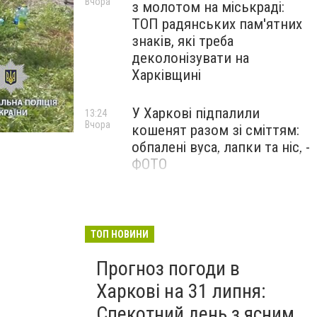
Вчора
з молотом на міськраді:
ТОП радянських пам'ятних
знаків, які треба
деколонізувати на
Харківщині
У Харкові підпалили
13:24
Вчора
кошенят разом зі сміттям:
обпалені вуса, лапки та ніс, -
ФОТО
100 тисяч за роботу в ДСНС
12:47
Вчора
і «бронь»: у Харкові викрили
схему торгівлі впливом
ТОП НОВИНИ
Прогноз погоди в
Харкові на 31 липня:
Спекотний день з ясним