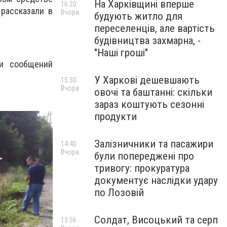
На Харківщині вперше
16:20
 рассказали в
Вчора
будують житло для
переселенців, але вартість
будівництва захмарна, -
"Наші гроші"
и сообщений
У Харкові дешевшають
15:30
Вчора
овочі та баштанні: скільки
зараз коштують сезонні
продукти
Залізничники та пасажири
14:40
Вчора
були попереджені про
тривогу: прокуратура
документує наслідки удару
по Лозовій
Солдат, Висоцький та серп
13:56