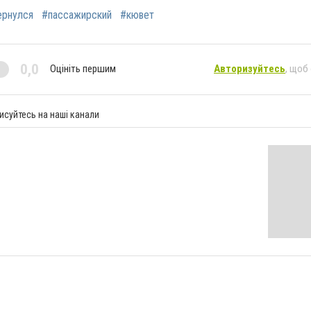
ернулся
#пассажирский
#кювет
0,0
Оцініть першим
Авторизуйтесь
, щоб
исуйтесь на наші канали