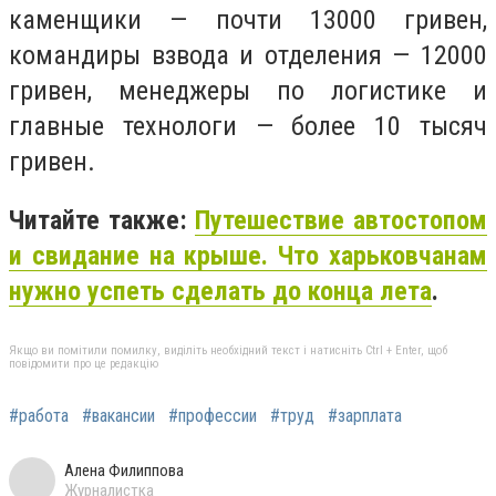
каменщики — почти 13000 гривен,
командиры взвода и отделения — 12000
гривен, менеджеры по логистике и
главные технологи — более 10 тысяч
гривен.
Читайте также:
Путешествие автостопом
и свидание на крыше. Что харьковчанам
нужно успеть сделать до конца лета
.
Якщо ви помітили помилку, виділіть необхідний текст і натисніть Ctrl + Enter, щоб
повідомити про це редакцію
#работа
#вакансии
#профессии
#труд
#зарплата
Алена Филиппова
Журналистка