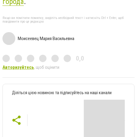
города
.
Якщо ви помітили помилку, виділіть необхідний текст і натисніть Ctrl + Enter, щоб
повідомити про це редакцію
Моисеевец Мария Васильевна
0,0
Авторизуйтесь
, щоб оцінити
Діліться цією новиною та підписуйтесь на наші канали