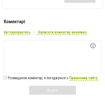
Коментарі
Авторизуватись
Написати коментар анонімно
🙂
Розміщуючи коментар, я погоджуюся з
Правилами сайту
Додати