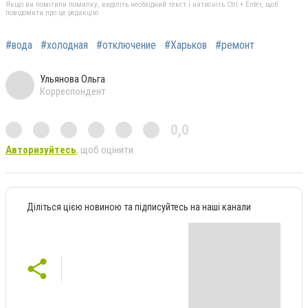
Якщо ви помітили помилку, виділіть необхідний текст і натисніть Ctrl + Enter, щоб
повідомити про це редакцію
#вода
#холодная
#отключение
#Харьков
#ремонт
Ульянова Ольга
Корреспондент
0,0
Авторизуйтесь
, щоб оцінити
Діліться цією новиною та підписуйтесь на наші канали