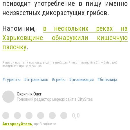
приводит употребление в пищу именно
неизвестных дикорастущих грибов.
Напомним,
в нескольких реках на
Харьковщине обнаружили кишечную
палочку
.
Якщо ви помітили помилку, виділіть необхідний текст і натисніть Ctrl + Enter, щоб
повідомити про це редакцію
#туристы
#отравились
#грибы
#реанимация
#больница
Скрипнік Олег
Головний редактор мережі сайтів CitySites
0,0
Авторизуйтесь
, щоб оцінити