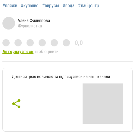
#пляжи
#купание
#вирусы
#вода
#лабцентр
Алена Филиппова
Журналистка
0,0
Авторизуйтесь
, щоб оцінити
Діліться цією новиною та підписуйтесь на наші канали