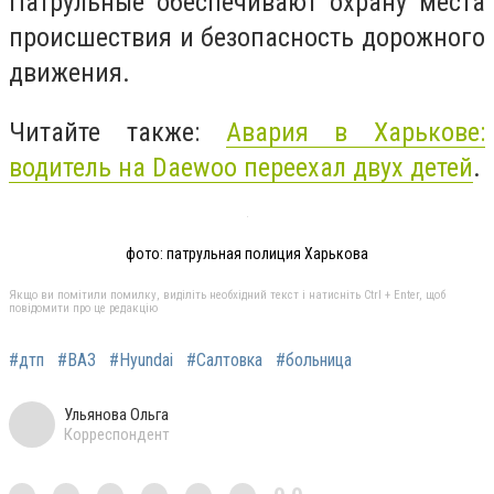
Патрульные обеспечивают охрану места
происшествия и безопасность дорожного
движения.
Читайте также:
Авария в Харькове:
водитель на Daewoo переехал двух детей
.
фото: патрульная полиция Харькова
Якщо ви помітили помилку, виділіть необхідний текст і натисніть Ctrl + Enter, щоб
повідомити про це редакцію
#дтп
#ВАЗ
#Нyundai
#Салтовка
#больница
Ульянова Ольга
Корреспондент