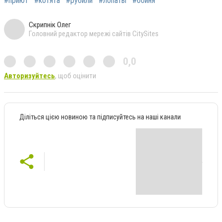
#приют
#котята
#рубили
#лопаты
#бойня
Скрипнік Олег
Головний редактор мережі сайтів CitySites
0,0
Авторизуйтесь
, щоб оцінити
Діліться цією новиною та підписуйтесь на наші канали