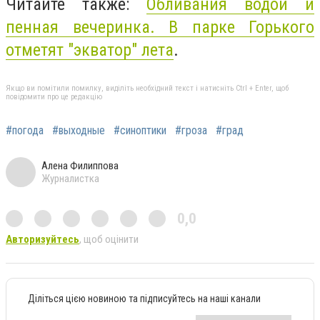
Читайте также:
Обливания водой и
пенная вечеринка. В парке Горького
отметят "экватор" лета
.
Якщо ви помітили помилку, виділіть необхідний текст і натисніть Ctrl + Enter, щоб
повідомити про це редакцію
#погода
#выходные
#синоптики
#гроза
#град
Алена Филиппова
Журналистка
0,0
Авторизуйтесь
, щоб оцінити
Діліться цією новиною та підписуйтесь на наші канали