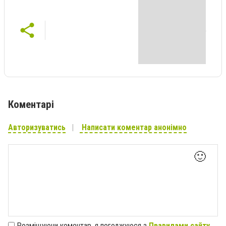
Коментарі
Авторизуватись
Написати коментар анонімно
🙂
Розміщуючи коментар, я погоджуюся з
Правилами сайту