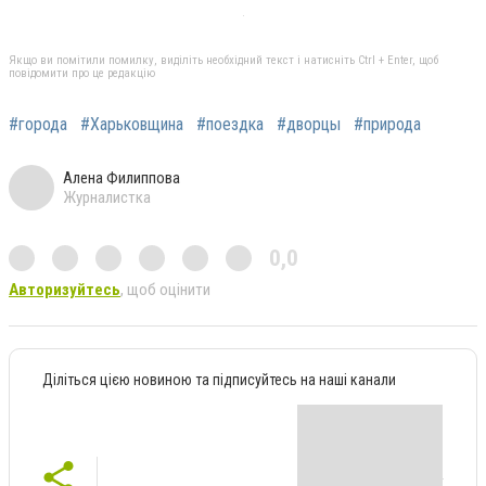
Якщо ви помітили помилку, виділіть необхідний текст і натисніть Ctrl + Enter, щоб
повідомити про це редакцію
#города
#Харьковщина
#поездка
#дворцы
#природа
Алена Филиппова
Журналистка
0,0
Авторизуйтесь
, щоб оцінити
Діліться цією новиною та підписуйтесь на наші канали