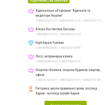
ПІДПРИЄМСТВА ХАРКОВА
Адвокатське об'єднання "Адвокати та
медіатори України"
+380(67)352-77-77, +380(99)740-16-73, +380(97)352-77-00
Ательє Костянтина Євсєєва
+380(98)415-37-35, +380(50)615-11-20
Клуб Карате Fudokan
+380(98)960-85-87, +380(50)927-60-83
Лессі, ветеринарна клініка
+380(66)508-16-32, +380(97)408-16-32
Охорона і Безпека, охорона будинків, квартир,
офісів
+380(73)707-09-11, +380(50)223-39-11, +380(67)787-49-11
Риторика, школа правильної мови, логопед
Харків - логопед онлайн Харків