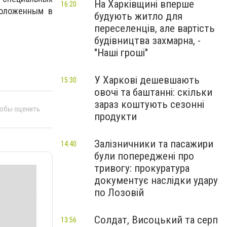
На Харківщині вперше
16:20
положенным в
будують житло для
переселенців, але вартість
будівництва захмарна, -
"Наші гроші"
У Харкові дешевшають
15:30
овочі та баштанні: скільки
зараз коштують сезонні
тобы оценить
продукти
Залізничники та пасажири
14:40
були попереджені про
тривогу: прокуратура
документує наслідки удару
по Лозовій
Солдат, Висоцький та серп
13:56