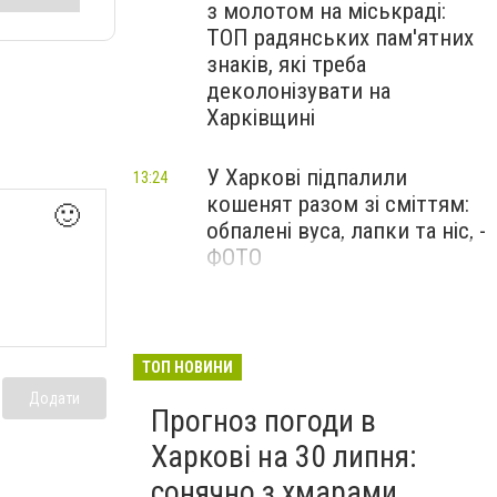
з молотом на міськраді:
ТОП радянських пам'ятних
знаків, які треба
деколонізувати на
Харківщині
У Харкові підпалили
13:24
кошенят разом зі сміттям:
🙂
обпалені вуса, лапки та ніс, -
ФОТО
100 тисяч за роботу в ДСНС
12:47
і «бронь»: у Харкові викрили
схему торгівлі впливом
ТОП НОВИНИ
Додати
Прогноз погоди в
Харкові на 30 липня:
сонячно з хмарами