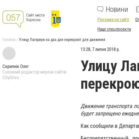
Новини
Реклама на сайті
О
Наші спецпроекти
Головна
Улицу Лагерную на два дня перекроют для движения
13:28, 7 липня 2018 р.
Улицу Ла
Скрипнік Олег
Головний редактор мережі сайтів
CitySites
перекро
Движение транспорта по 
будет запрещено ежеднев
Как сообщили в Департа
Беспрепятственный пр