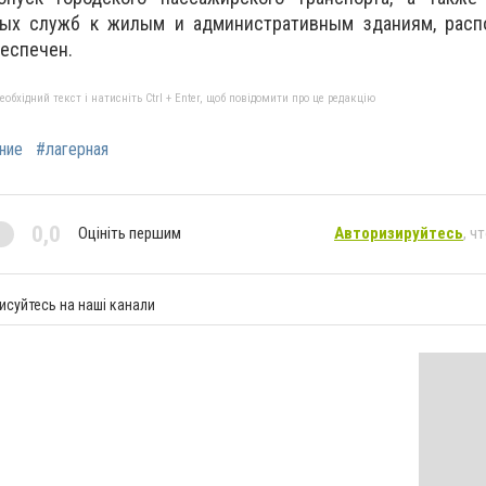
ных служб к жилым и административным зданиям, рас
беспечен.
бхідний текст і натисніть Ctrl + Enter, щоб повідомити про це редакцію
ние
#лагерная
0,0
Оцініть першим
Авторизируйтесь
, ч
исуйтесь на наші канали