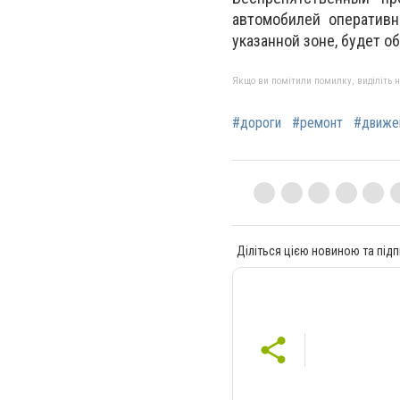
автомобилей оператив
указанной зоне, будет о
Якщо ви помітили помилку, виділіть нео
#дороги
#ремонт
#движе
Діліться цією новиною та підп