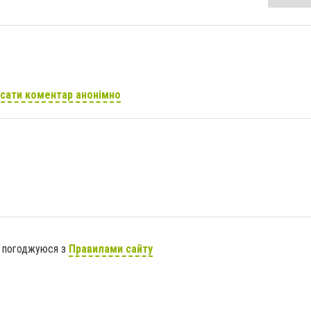
сати коментар анонімно
я погоджуюся з
Правилами сайту