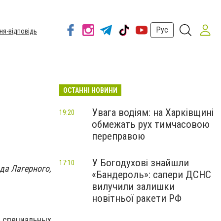
Рус
ня-відповідь
ОСТАННІ НОВИНИ
Увага водіям: на Харківщині
19:20
обмежать рух тимчасовою
переправою
У Богодухові знайшли
17:10
да Лагерного,
«Бандероль»: сапери ДСНС
вилучили залишки
новітньої ракети РФ
 специальных