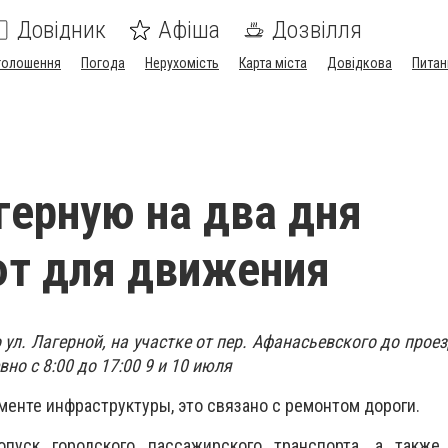
Довідник
Афіша
Дозвілля
голошення
Погода
Нерухомість
Карта міста
Довідкова
Питан
герную на два дня
ют для движения
ул. Лагерной, на участке от пер. Афанасьевского до проез
но с 8:00 до 17:00 9 и 10 июля
менте инфраструктуры, это связано с ремонтом дороги.
опуск городского пассажирского транспорта, а также