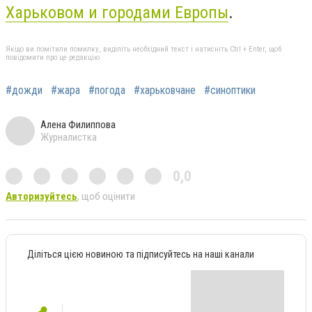
Харьковом и городами Европы
.
Якщо ви помітили помилку, виділіть необхідний текст і натисніть Ctrl + Enter, щоб
повідомити про це редакцію
#дожди
#жара
#погода
#харьковчане
#синоптики
Алена Филиппова
Журналистка
0,0
Авторизуйтесь
, щоб оцінити
Діліться цією новиною та підписуйтесь на наші канали