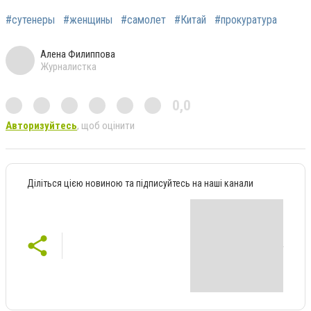
#сутенеры
#женщины
#самолет
#Китай
#прокуратура
Алена Филиппова
Журналистка
0,0
Авторизуйтесь
, щоб оцінити
Діліться цією новиною та підписуйтесь на наші канали