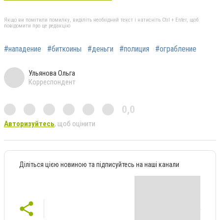
Якщо ви помітили помилку, виділіть необхідний текст і натисніть Ctrl + Enter, щоб
повідомити про це редакцію
#нападение
#биткоины
#деньги
#полиция
#ограбление
Ульянова Ольга
Корреспондент
0,0
Авторизуйтесь
, щоб оцінити
Діліться цією новиною та підписуйтесь на наші канали