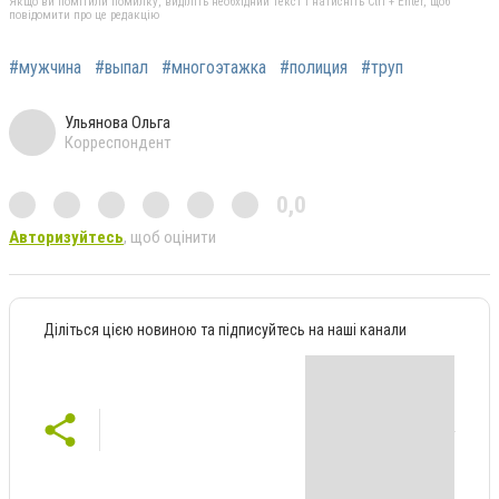
Якщо ви помітили помилку, виділіть необхідний текст і натисніть Ctrl + Enter, щоб
повідомити про це редакцію
#мужчина
#выпал
#многоэтажка
#полиция
#труп
Ульянова Ольга
Корреспондент
0,0
Авторизуйтесь
, щоб оцінити
Діліться цією новиною та підписуйтесь на наші канали