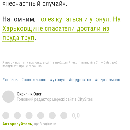
«несчастный случай».
Напомним,
полез купаться и утонул. На
Харьковщине спасатели достали из
пруда труп
.
Якщо ви помітили помилку, виділіть необхідний текст і натисніть Ctrl + Enter, щоб
повідомити про це редакцію
#лопань
#новожаново
#утонул
#подросток
#переплывал
Скрипнік Олег
Головний редактор мережі сайтів CitySites
0,0
Авторизуйтесь
, щоб оцінити