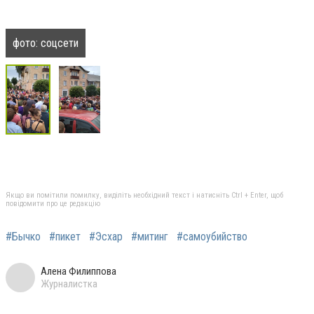
фото: соцсети
Якщо ви помітили помилку, виділіть необхідний текст і натисніть Ctrl + Enter, щоб
повідомити про це редакцію
#Бычко
#пикет
#Эсхар
#митинг
#самоубийство
Алена Филиппова
Журналистка