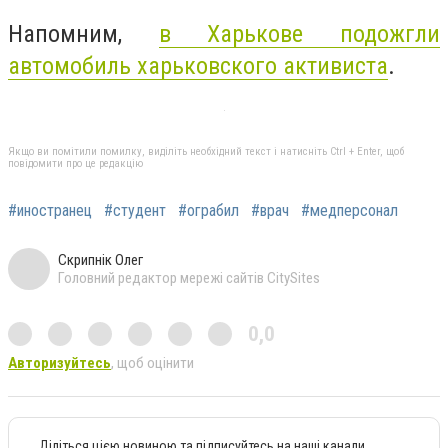
Напомним,
в Харькове подожгли
автомобиль харьковского активиста
.
Якщо ви помітили помилку, виділіть необхідний текст і натисніть Ctrl + Enter, щоб
повідомити про це редакцію
#иностранец
#студент
#ограбил
#врач
#медперсонал
Скрипнік Олег
Головний редактор мережі сайтів CitySites
0,0
Авторизуйтесь
, щоб оцінити
Діліться цією новиною та підписуйтесь на наші канали