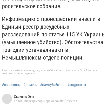
родительское собрание.
Информацию о происшествии внесли в
Единый реестр досудебных
расследований по статье 115 УК Украины
(умышленное убийство). Обстоятельства
трагедии устанавливают в
Немышлянском отделе полиции.
Якщо ви помітили помилку, виділіть необхідний текст і натисніть Ctrl + Enter, щоб
повідомити про це редакцію
#повесился
#ремень
#самоубийство
#подросток
Скрипнік Олег
Головний редактор мережі сайтів CitySites