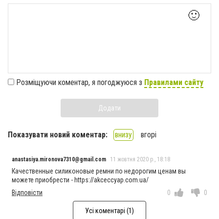
🙂
Розміщуючи коментар, я погоджуюся з
Правилами сайту
Додати
Показувати новий коментар:
внизу
вгорі
anastasiya.mironova7310@gmail.com
11 жовтня 2020 р., 18:18
Качественные силиконовые ремни по недорогим ценам вы
можете приобрести - https://akceccyap.com.ua/
Відповісти
0
0
Усі коментарі (1)